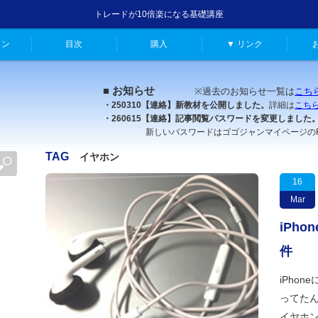
トレードが10倍楽になる基礎講座
ャン
目次
購入
▼ リンク
■ お知らせ
※過去のお知らせ一覧は
こち
・250310【連絡】新教材を公開しました。
詳細は
こち
・260615【連絡】記事閲覧パスワードを変更しました
新しいパスワードはゴゴジャンマイページのFX原
TAG
イヤホン
16
Mar
iPh
件
iPho
ってた
イヤホン