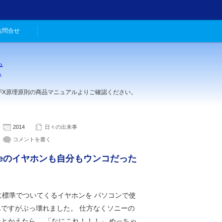
お問合せ
ら
ら
。
理原則の商品マニュアルよりご確認ください。
2014
日々の出来事
コメントを書く
oneのイヤホンも自分もウンコだった
neに標準でついてくるイヤホンを パソコンで使
んですがぶっ壊れました。 仕方なくソニーの
とかえたら、 「なにこれ！！！」 めっちゃ