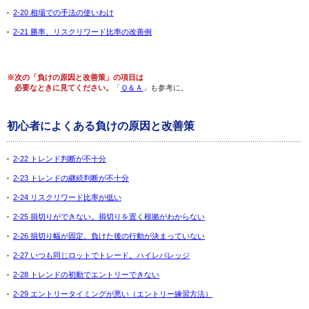
2-20 相場での手法の使いわけ
2-21 勝率、リスクリワード比率の改善例
※次の「負けの原因と改善策」の項目は
必要なときに見てください。
「
Ｑ＆Ａ
」も参考に。
初心者によくある負けの原因と改善策
2-22 トレンド判断が不十分
2-23 トレンドの継続判断が不十分
2-24 リスクリワード比率が低い
2-25 損切りができない。損切りを置く根拠がわからない
2-26 損切り幅が固定。負けた後の行動が決まっていない
2-27 いつも同じロットでトレード。ハイレバレッジ
2-28 トレンドの初動でエントリーできない
2-29 エントリータイミングが悪い（エントリー練習方法）