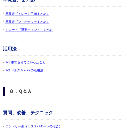
早見表、まとめ
早見表『トレード手順まとめ』
早見表『フィボナッチまとめ』
トレード『重要ポイント』まとめ
活用法
7-1 勝てるまでにやったこと
7-2 ドルスキャFXの活用法
８．Ｑ＆Ａ
質問、改善、テクニック
エントリー例（１２３パターンの場合）