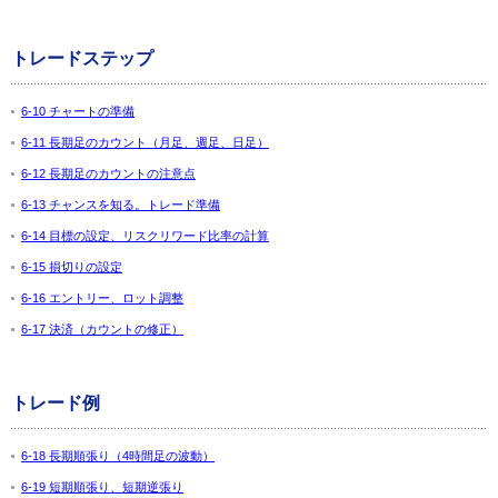
トレードステップ
6-10 チャートの準備
6-11 長期足のカウント（月足、週足、日足）
6-12 長期足のカウントの注意点
6-13 チャンスを知る。トレード準備
6-14 目標の設定、リスクリワード比率の計算
6-15 損切りの設定
6-16 エントリー、ロット調整
6-17 決済（カウントの修正）
トレード例
6-18 長期順張り（4時間足の波動）
6-19 短期順張り、短期逆張り