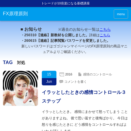
トレードが10倍楽になる基礎講座
FX原理原則
menu
■ お知らせ
※過去のお知らせ一覧は
こちら
・250310【連絡】新教材を公開しました。
詳細は
こちら
・260615【連絡】記事閲覧パスワードを変更しました。
新しいパスワードはゴゴジャンマイページのFX原理原則の商品マニ
ュアルよりご確認ください。
TAG
対処
15
2016
感情のコントロール
Jun
コメントを書く
イラッとしたときの感情コントロール３
ステップ
イラッとしたとき。 感情にまかせて怒ってしまう こと
がありますよね。 後で思い返すと後悔ばかり。 今日は
怒りを感じたときに どう感情をコントロールすればよ