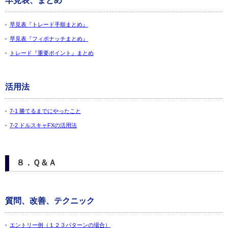
早見表、まとめ
早見表『トレード手順まとめ』
早見表『フィボナッチまとめ』
トレード『重要ポイント』まとめ
活用法
7-1 勝てるまでにやったこと
7-2 ドルスキャFXの活用法
８．Ｑ＆Ａ
質問、改善、テクニック
エントリー例（１２３パターンの場合）