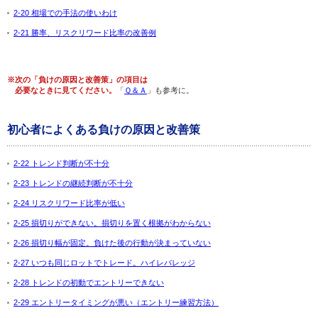
2-20 相場での手法の使いわけ
2-21 勝率、リスクリワード比率の改善例
※次の「負けの原因と改善策」の項目は
必要なときに見てください。
「
Ｑ＆Ａ
」も参考に。
初心者によくある負けの原因と改善策
2-22 トレンド判断が不十分
2-23 トレンドの継続判断が不十分
2-24 リスクリワード比率が低い
2-25 損切りができない。損切りを置く根拠がわからない
2-26 損切り幅が固定。負けた後の行動が決まっていない
2-27 いつも同じロットでトレード。ハイレバレッジ
2-28 トレンドの初動でエントリーできない
2-29 エントリータイミングが悪い（エントリー練習方法）