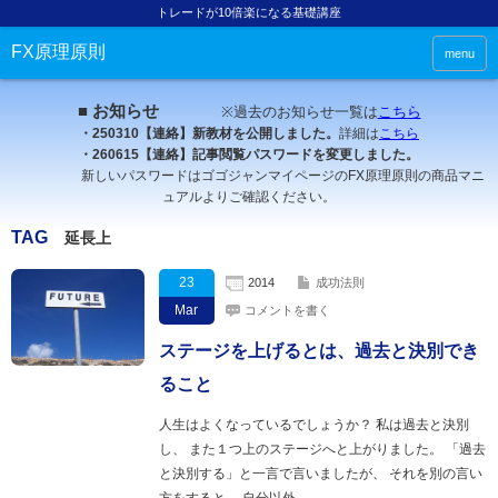
トレードが10倍楽になる基礎講座
FX原理原則
menu
■ お知らせ
※過去のお知らせ一覧は
こちら
・250310【連絡】新教材を公開しました。
詳細は
こちら
・260615【連絡】記事閲覧パスワードを変更しました。
新しいパスワードはゴゴジャンマイページのFX原理原則の商品マニ
ュアルよりご確認ください。
TAG
延長上
23
2014
成功法則
Mar
コメントを書く
ステージを上げるとは、過去と決別でき
ること
人生はよくなっているでしょうか？ 私は過去と決別
し、 また１つ上のステージへと上がりました。 「過去
と決別する」と一言で言いましたが、 それを別の言い