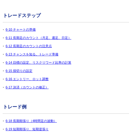
トレードステップ
6-10 チャートの準備
6-11 長期足のカウント（月足、週足、日足）
6-12 長期足のカウントの注意点
6-13 チャンスを知る。トレード準備
6-14 目標の設定、リスクリワード比率の計算
6-15 損切りの設定
6-16 エントリー、ロット調整
6-17 決済（カウントの修正）
トレード例
6-18 長期順張り（4時間足の波動）
6-19 短期順張り、短期逆張り