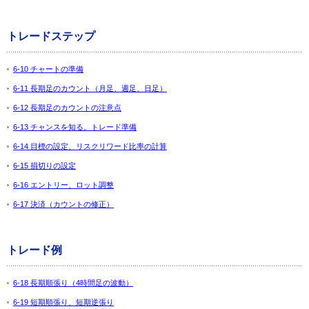
トレードステップ
6-10 チャートの準備
6-11 長期足のカウント（月足、週足、日足）
6-12 長期足のカウントの注意点
6-13 チャンスを知る。トレード準備
6-14 目標の設定、リスクリワード比率の計算
6-15 損切りの設定
6-16 エントリー、ロット調整
6-17 決済（カウントの修正）
トレード例
6-18 長期順張り（4時間足の波動）
6-19 短期順張り、短期逆張り