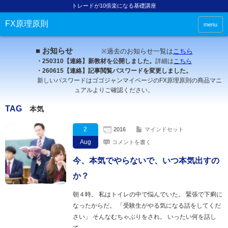
トレードが10倍楽になる基礎講座
FX原理原則
menu
■ お知らせ
※過去のお知らせ一覧は
こちら
・250310【連絡】新教材を公開しました。
詳細は
こちら
・260615【連絡】記事閲覧パスワードを変更しました。
新しいパスワードはゴゴジャンマイページのFX原理原則の商品マニ
ュアルよりご確認ください。
TAG
本気
2
2016
マインドセット
Aug
コメントを書く
今、本気でやらないで、いつ本気出すの
か？
朝４時。 私はトイレの中で悩んでいた。 緊張で下痢に
なったからだ。 「受験生がやる気になる話をしてくだ
さい」 そんなむちゃぶりをされ。 いったい何を話し