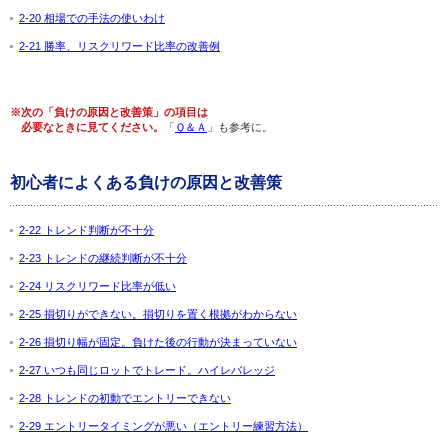
2-20 相場での手法の使いわけ
2-21 勝率、リスクリワード比率の改善例
※次の「負けの原因と改善策」の項目は
必要なときに見てください。
「
Ｑ＆Ａ
」も参考に。
初心者によくある負けの原因と改善策
2-22 トレンド判断が不十分
2-23 トレンドの継続判断が不十分
2-24 リスクリワード比率が低い
2-25 損切りができない。損切りを置く根拠がわからない
2-26 損切り幅が固定。負けた後の行動が決まっていない
2-27 いつも同じロットでトレード。ハイレバレッジ
2-28 トレンドの初動でエントリーできない
2-29 エントリータイミングが悪い（エントリー練習方法）