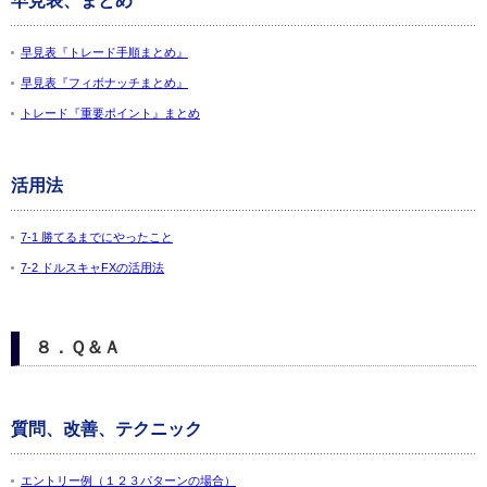
早見表、まとめ
早見表『トレード手順まとめ』
早見表『フィボナッチまとめ』
トレード『重要ポイント』まとめ
活用法
7-1 勝てるまでにやったこと
7-2 ドルスキャFXの活用法
８．Ｑ＆Ａ
質問、改善、テクニック
エントリー例（１２３パターンの場合）