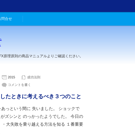
お問合せ
ら
ら
。
理原則の商品マニュアルよりご確認ください。
2015
成功法則
コメントを書く
したときに考えるべき３つのこと
をあっという間に 失いました。 ショックで
がズシンと のっかったようでした。 今日の
 ・大失敗を乗り越える方法を知る １番重要
…