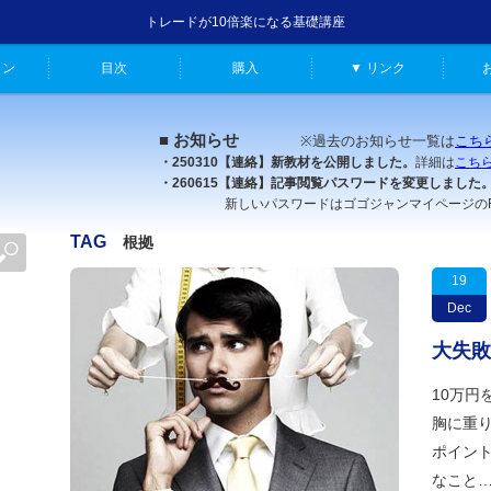
トレードが10倍楽になる基礎講座
ャン
目次
購入
▼ リンク
■ お知らせ
※過去のお知らせ一覧は
こち
・250310【連絡】新教材を公開しました。
詳細は
こち
・260615【連絡】記事閲覧パスワードを変更しました
新しいパスワードはゴゴジャンマイページのFX原
TAG
根拠
19
Dec
大失敗
10万円
胸に重り
ポイント
なこと