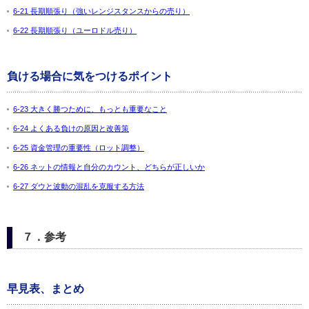
6-21 長期順張り（強いレンジスタンスからの売り）
6-22 長期順張り（ユーロドル売り）
負ける場合に気をつけるポイント
6-23 大きく勝つために、もっとも重要なこと
6-24 よくある負けの原因と改善策
6-25 資金管理の重要性（ロット調整）
6-26 ネットの情報と自分のカウント、どちらが正しいか
6-27 ダウと波動の混乱を克服する方法
７．参考
早見表、まとめ