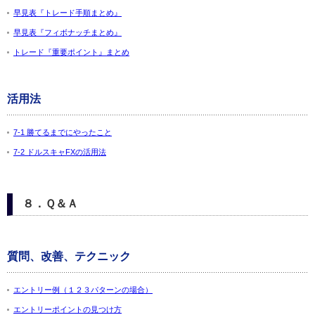
早見表『トレード手順まとめ』
早見表『フィボナッチまとめ』
トレード『重要ポイント』まとめ
活用法
7-1 勝てるまでにやったこと
7-2 ドルスキャFXの活用法
８．Ｑ＆Ａ
質問、改善、テクニック
エントリー例（１２３パターンの場合）
エントリーポイントの見つけ方