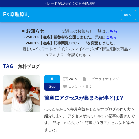
トレードが10倍楽になる基礎講座
FX原理原則
menu
■ お知らせ
※過去のお知らせ一覧は
こちら
・250310【連絡】新教材を公開しました。
詳細は
こちら
・260615【連絡】記事閲覧パスワードを変更しました。
新しいパスワードはゴゴジャンマイページのFX原理原則の商品マニ
ュアルよりご確認ください。
TAG
無料ブログ
6
2015
コピーライティング
Sep
コメントを書く
簡単にアクセスが集まる記事とは？
ほったらかしで毎月利益をもたらす ブログの作り方を
紹介します。 アクセスが集まりやすい記事の書き方で
す。 私はこの方法で ”１記事で３万アクセス以上”集め
ました。 …