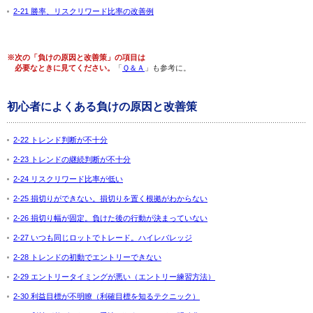
2-21 勝率、リスクリワード比率の改善例
※次の「負けの原因と改善策」の項目は
必要なときに見てください。
「
Ｑ＆Ａ
」も参考に。
初心者によくある負けの原因と改善策
2-22 トレンド判断が不十分
2-23 トレンドの継続判断が不十分
2-24 リスクリワード比率が低い
2-25 損切りができない。損切りを置く根拠がわからない
2-26 損切り幅が固定。負けた後の行動が決まっていない
2-27 いつも同じロットでトレード。ハイレバレッジ
2-28 トレンドの初動でエントリーできない
2-29 エントリータイミングが悪い（エントリー練習方法）
2-30 利益目標が不明瞭（利確目標を知るテクニック）