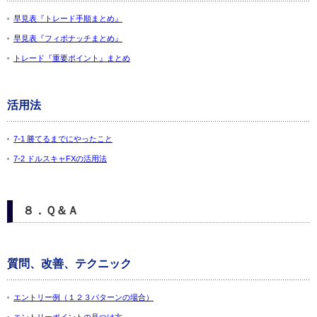
早見表『トレード手順まとめ』
早見表『フィボナッチまとめ』
トレード『重要ポイント』まとめ
活用法
7-1 勝てるまでにやったこと
7-2 ドルスキャFXの活用法
８．Ｑ＆Ａ
質問、改善、テクニック
エントリー例（１２３パターンの場合）