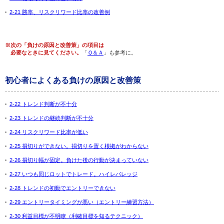
2-21 勝率、リスクリワード比率の改善例
※次の「負けの原因と改善策」の項目は
必要なときに見てください。
「
Ｑ＆Ａ
」も参考に。
初心者によくある負けの原因と改善策
2-22 トレンド判断が不十分
2-23 トレンドの継続判断が不十分
2-24 リスクリワード比率が低い
2-25 損切りができない。損切りを置く根拠がわからない
2-26 損切り幅が固定。負けた後の行動が決まっていない
2-27 いつも同じロットでトレード。ハイレバレッジ
2-28 トレンドの初動でエントリーできない
2-29 エントリータイミングが悪い（エントリー練習方法）
2-30 利益目標が不明瞭（利確目標を知るテクニック）