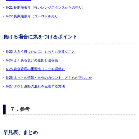
6-21 長期順張り（強いレンジスタンスからの売り）
6-22 長期順張り（ユーロドル売り）
負ける場合に気をつけるポイント
6-23 大きく勝つために、もっとも重要なこと
6-24 よくある負けの原因と改善策
6-25 資金管理の重要性（ロット調整）
6-26 ネットの情報と自分のカウント、どちらが正しいか
6-27 ダウと波動の混乱を克服する方法
７．参考
早見表、まとめ