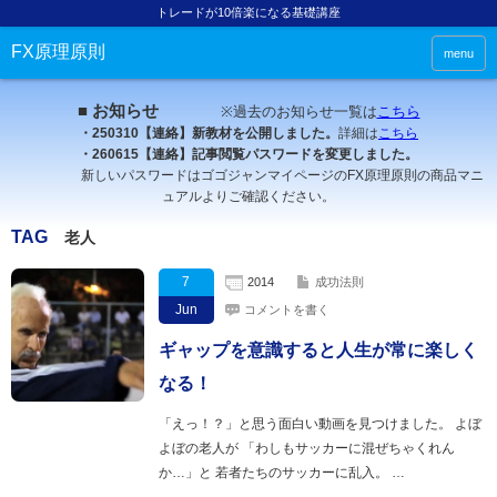
トレードが10倍楽になる基礎講座
FX原理原則
menu
■ お知らせ
※過去のお知らせ一覧は
こちら
・250310【連絡】新教材を公開しました。
詳細は
こちら
・260615【連絡】記事閲覧パスワードを変更しました。
新しいパスワードはゴゴジャンマイページのFX原理原則の商品マニ
ュアルよりご確認ください。
TAG
老人
7
2014
成功法則
Jun
コメントを書く
ギャップを意識すると人生が常に楽しく
なる！
「えっ！？」と思う面白い動画を見つけました。 よぼ
よぼの老人が 「わしもサッカーに混ぜちゃくれん
か…」と 若者たちのサッカーに乱入。 …