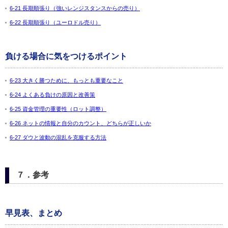
6-21 長期順張り（強いレンジスタンスからの売り）
6-22 長期順張り（ユーロドル売り）
負ける場合に気をつけるポイント
6-23 大きく勝つために、もっとも重要なこと
6-24 よくある負けの原因と改善策
6-25 資金管理の重要性（ロット調整）
6-26 ネットの情報と自分のカウント、どちらが正しいか
6-27 ダウと波動の混乱を克服する方法
７．参考
早見表、まとめ