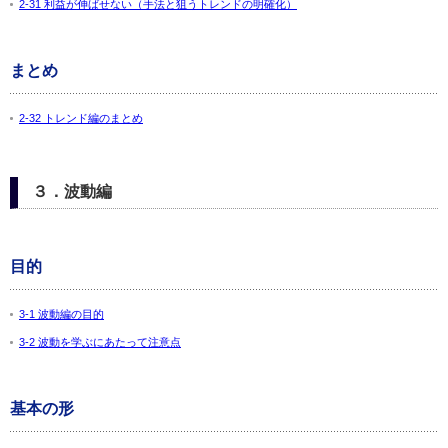
2-31 利益が伸ばせない（手法と狙うトレンドの明確化）
まとめ
2-32 トレンド編のまとめ
３．波動編
目的
3-1 波動編の目的
3-2 波動を学ぶにあたって注意点
基本の形