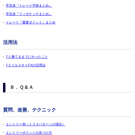
早見表『トレード手順まとめ』
早見表『フィボナッチまとめ』
トレード『重要ポイント』まとめ
活用法
7-1 勝てるまでにやったこと
7-2 ドルスキャFXの活用法
８．Ｑ＆Ａ
質問、改善、テクニック
エントリー例（１２３パターンの場合）
エントリーポイントの見つけ方