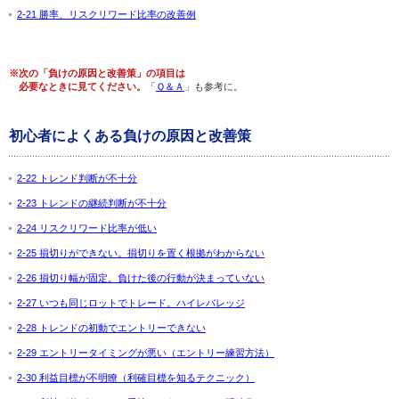
2-21 勝率、リスクリワード比率の改善例
※次の「負けの原因と改善策」の項目は
必要なときに見てください。
「
Ｑ＆Ａ
」も参考に。
初心者によくある負けの原因と改善策
2-22 トレンド判断が不十分
2-23 トレンドの継続判断が不十分
2-24 リスクリワード比率が低い
2-25 損切りができない。損切りを置く根拠がわからない
2-26 損切り幅が固定。負けた後の行動が決まっていない
2-27 いつも同じロットでトレード。ハイレバレッジ
2-28 トレンドの初動でエントリーできない
2-29 エントリータイミングが悪い（エントリー練習方法）
2-30 利益目標が不明瞭（利確目標を知るテクニック）