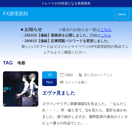
トレードが10倍楽になる基礎講座
FX原理原則
menu
■ お知らせ
※過去のお知らせ一覧は
こちら
・250310【連絡】新教材を公開しました。
詳細は
こちら
・260615【連絡】記事閲覧パスワードを変更しました。
新しいパスワードはゴゴジャンマイページのFX原理原則の商品マニ
ュアルよりご確認ください。
TAG
考察
19
2012
見た方がいいアニメ
Nov
コメントを書く
ヱヴァ見ました
ヱヴァンゲリヲン新劇場版Qを見ました。 「なんだこ
れ・・・」 序・破と見て、Qを見たら、度肝を抜かれ
ました。 後で紹介しますが、庵野監督の過去のインタ
ビュー通りの作品でした。 …