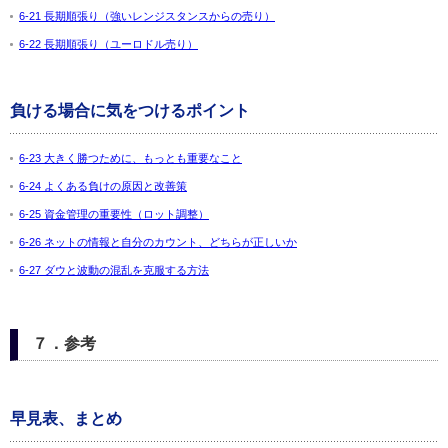
6-21 長期順張り（強いレンジスタンスからの売り）
6-22 長期順張り（ユーロドル売り）
負ける場合に気をつけるポイント
6-23 大きく勝つために、もっとも重要なこと
6-24 よくある負けの原因と改善策
6-25 資金管理の重要性（ロット調整）
6-26 ネットの情報と自分のカウント、どちらが正しいか
6-27 ダウと波動の混乱を克服する方法
７．参考
早見表、まとめ