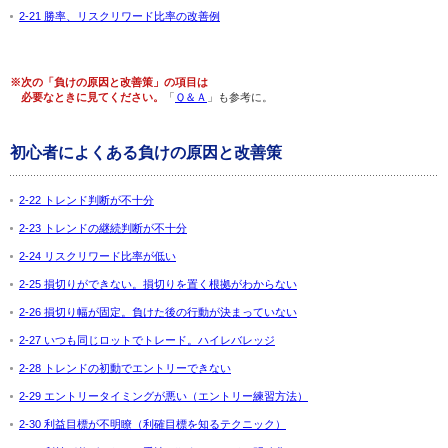
2-21 勝率、リスクリワード比率の改善例
※次の「負けの原因と改善策」の項目は
必要なときに見てください。
「
Ｑ＆Ａ
」も参考に。
初心者によくある負けの原因と改善策
2-22 トレンド判断が不十分
2-23 トレンドの継続判断が不十分
2-24 リスクリワード比率が低い
2-25 損切りができない。損切りを置く根拠がわからない
2-26 損切り幅が固定。負けた後の行動が決まっていない
2-27 いつも同じロットでトレード。ハイレバレッジ
2-28 トレンドの初動でエントリーできない
2-29 エントリータイミングが悪い（エントリー練習方法）
2-30 利益目標が不明瞭（利確目標を知るテクニック）