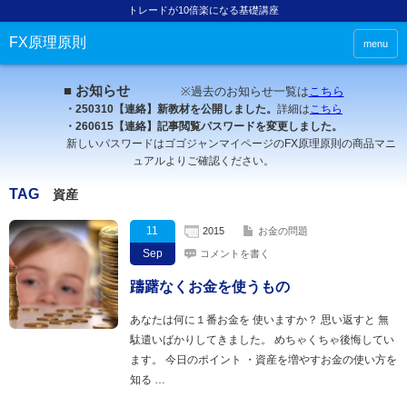
トレードが10倍楽になる基礎講座
FX原理原則
menu
■ お知らせ
※過去のお知らせ一覧は
こちら
・250310【連絡】新教材を公開しました。
詳細は
こちら
・260615【連絡】記事閲覧パスワードを変更しました。
新しいパスワードはゴゴジャンマイページのFX原理原則の商品マニ
ュアルよりご確認ください。
TAG
資産
11
2015
お金の問題
Sep
コメントを書く
躊躇なくお金を使うもの
あなたは何に１番お金を 使いますか？ 思い返すと 無
駄遣いばかりしてきました。 めちゃくちゃ後悔してい
ます。 今日のポイント ・資産を増やすお金の使い方を
知る …