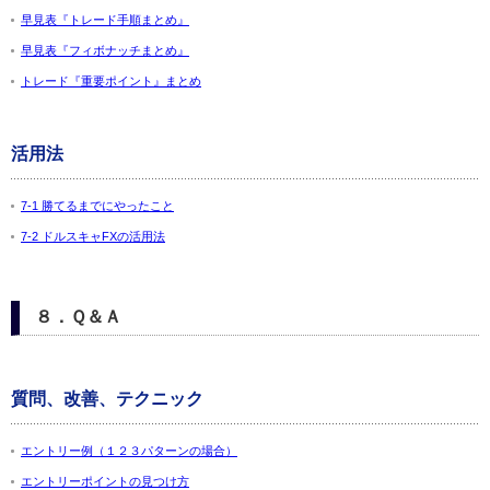
早見表『トレード手順まとめ』
早見表『フィボナッチまとめ』
トレード『重要ポイント』まとめ
活用法
7-1 勝てるまでにやったこと
7-2 ドルスキャFXの活用法
８．Ｑ＆Ａ
質問、改善、テクニック
エントリー例（１２３パターンの場合）
エントリーポイントの見つけ方