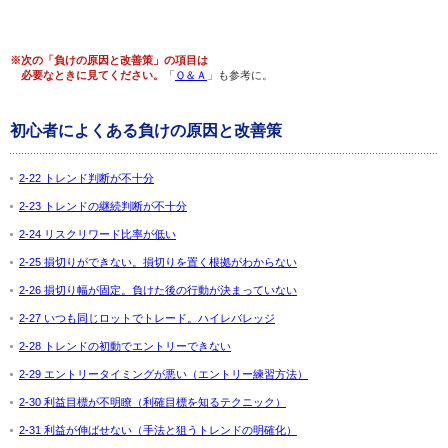
※次の「負けの原因と改善策」の項目は
必要なときに見てください。
「
Ｑ＆Ａ
」も参考に。
初心者によくある負けの原因と改善策
2-22 トレンド判断が不十分
2-23 トレンドの継続判断が不十分
2-24 リスクリワード比率が低い
2-25 損切りができない。損切りを置く根拠がわからない
2-26 損切り幅が固定。負けた後の行動が決まっていない
2-27 いつも同じロットでトレード。ハイレバレッジ
2-28 トレンドの初動でエントリーできない
2-29 エントリータイミングが悪い（エントリー練習方法）
2-30 利益目標が不明瞭（利確目標を知るテクニック）
2-31 利益が伸ばせない（手法と狙うトレンドの明確化）