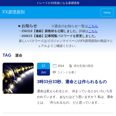
トレードが10倍楽になる基礎講座
FX原理原則
menu
■ お知らせ
※過去のお知らせ一覧は
こちら
・250310【連絡】新教材を公開しました。
詳細は
こちら
・260615【連絡】記事閲覧パスワードを変更しました。
新しいパスワードはゴゴジャンマイページのFX原理原則の商品マニ
ュアルよりご確認ください。
TAG
運命
22
2014
潜在意識の開花
Jun
コメントを書く
3時33分33秒、運命とは作られるもの
運命は変えられるとか、 決まっているとかいろいろ言
われています。 あなたはどう思いますか？ 私は、運命
とは、 「作られるもの」 だと思っています。 …