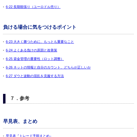
6-22 長期順張り（ユーロドル売り）
負ける場合に気をつけるポイント
6-23 大きく勝つために、もっとも重要なこと
6-24 よくある負けの原因と改善策
6-25 資金管理の重要性（ロット調整）
6-26 ネットの情報と自分のカウント、どちらが正しいか
6-27 ダウと波動の混乱を克服する方法
７．参考
早見表、まとめ
早見表『トレード手順まとめ』