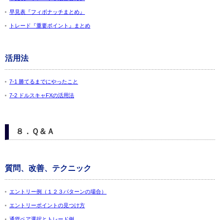
早見表『フィボナッチまとめ』
トレード『重要ポイント』まとめ
活用法
7-1 勝てるまでにやったこと
7-2 ドルスキャFXの活用法
８．Ｑ＆Ａ
質問、改善、テクニック
エントリー例（１２３パターンの場合）
エントリーポイントの見つけ方
通貨ペア選択とトレード例