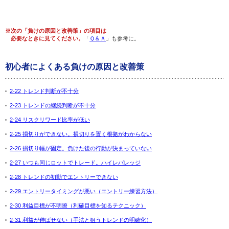
※次の「負けの原因と改善策」の項目は
必要なときに見てください。
「
Ｑ＆Ａ
」も参考に。
初心者によくある負けの原因と改善策
2-22 トレンド判断が不十分
2-23 トレンドの継続判断が不十分
2-24 リスクリワード比率が低い
2-25 損切りができない。損切りを置く根拠がわからない
2-26 損切り幅が固定。負けた後の行動が決まっていない
2-27 いつも同じロットでトレード。ハイレバレッジ
2-28 トレンドの初動でエントリーできない
2-29 エントリータイミングが悪い（エントリー練習方法）
2-30 利益目標が不明瞭（利確目標を知るテクニック）
2-31 利益が伸ばせない（手法と狙うトレンドの明確化）