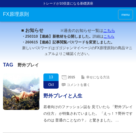
トレードが10倍楽になる基礎講座
FX原理原則
menu
■ お知らせ
※過去のお知らせ一覧は
こちら
・250310【連絡】新教材を公開しました。
詳細は
こちら
・260615【連絡】記事閲覧パスワードを変更しました。
新しいパスワードはゴゴジャンマイページのFX原理原則の商品マニ
ュアルよりご確認ください。
TAG
野外プレイ
13
2015
幸せになる方法
Oct
コメントを書く
野外プレイと人生
若者向けのファッション誌を 見ていたら 「野外プレイ
の仕方」 が特集されていました。 「えっ！？野外です
るのは 普通のことなの？」 と驚きました。 …