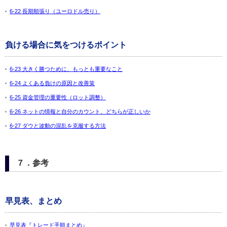
6-22 長期順張り（ユーロドル売り）
負ける場合に気をつけるポイント
6-23 大きく勝つために、もっとも重要なこと
6-24 よくある負けの原因と改善策
6-25 資金管理の重要性（ロット調整）
6-26 ネットの情報と自分のカウント、どちらが正しいか
6-27 ダウと波動の混乱を克服する方法
７．参考
早見表、まとめ
早見表『トレード手順まとめ』