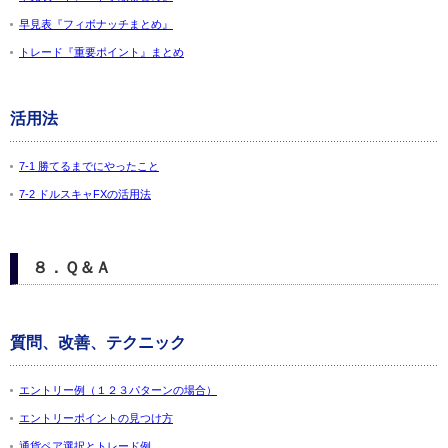
早見表『フィボナッチまとめ』
トレード『重要ポイント』まとめ
活用法
7-1 勝てるまでにやったこと
7-2 ドルスキャFXの活用法
８．Ｑ＆Ａ
質問、改善、テクニック
エントリー例（１２３パターンの場合）
エントリーポイントの見つけ方
通貨ペア選択とトレード例