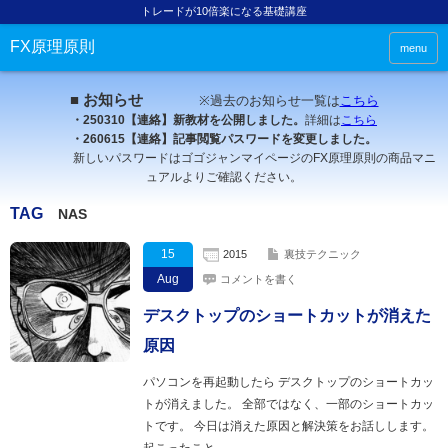
トレードが10倍楽になる基礎講座
FX原理原則
menu
■ お知らせ
※過去のお知らせ一覧は
こちら
・250310【連絡】新教材を公開しました。
詳細は
こちら
・260615【連絡】記事閲覧パスワードを変更しました。
新しいパスワードはゴゴジャンマイページのFX原理原則の商品マニ
ュアルよりご確認ください。
TAG
NAS
15
2015
裏技テクニック
Aug
コメントを書く
デスクトップのショートカットが消えた
原因
パソコンを再起動したら デスクトップのショートカッ
トが消えました。 全部ではなく、一部のショートカッ
トです。 今日は消えた原因と解決策をお話しします。