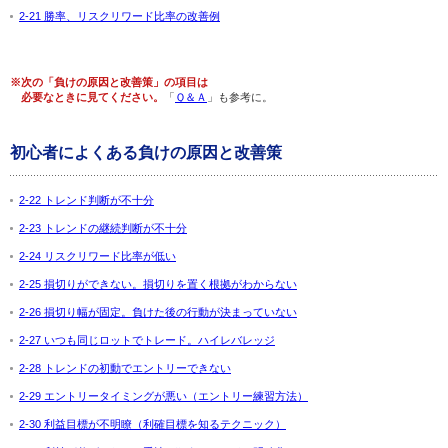
2-21 勝率、リスクリワード比率の改善例
※次の「負けの原因と改善策」の項目は
必要なときに見てください。
「
Ｑ＆Ａ
」も参考に。
初心者によくある負けの原因と改善策
2-22 トレンド判断が不十分
2-23 トレンドの継続判断が不十分
2-24 リスクリワード比率が低い
2-25 損切りができない。損切りを置く根拠がわからない
2-26 損切り幅が固定。負けた後の行動が決まっていない
2-27 いつも同じロットでトレード。ハイレバレッジ
2-28 トレンドの初動でエントリーできない
2-29 エントリータイミングが悪い（エントリー練習方法）
2-30 利益目標が不明瞭（利確目標を知るテクニック）