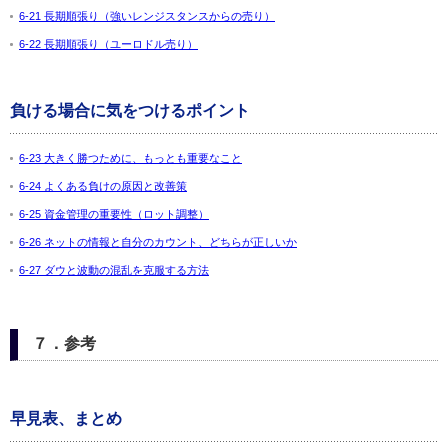
6-21 長期順張り（強いレンジスタンスからの売り）
6-22 長期順張り（ユーロドル売り）
負ける場合に気をつけるポイント
6-23 大きく勝つために、もっとも重要なこと
6-24 よくある負けの原因と改善策
6-25 資金管理の重要性（ロット調整）
6-26 ネットの情報と自分のカウント、どちらが正しいか
6-27 ダウと波動の混乱を克服する方法
７．参考
早見表、まとめ