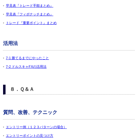
早見表『トレード手順まとめ』
早見表『フィボナッチまとめ』
トレード『重要ポイント』まとめ
活用法
7-1 勝てるまでにやったこと
7-2 ドルスキャFXの活用法
８．Ｑ＆Ａ
質問、改善、テクニック
エントリー例（１２３パターンの場合）
エントリーポイントの見つけ方