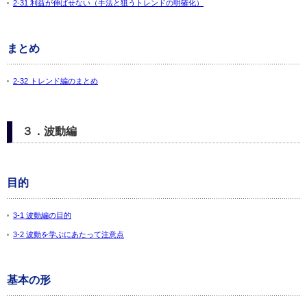
2-31 利益が伸ばせない（手法と狙うトレンドの明確化）
まとめ
2-32 トレンド編のまとめ
３．波動編
目的
3-1 波動編の目的
3-2 波動を学ぶにあたって注意点
基本の形