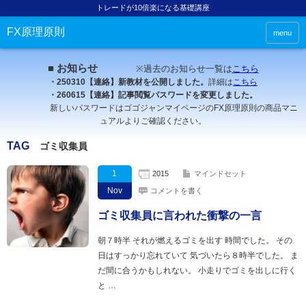
トレードが10倍楽になる基礎講座
FX原理原則
menu
■ お知らせ
※過去のお知らせ一覧は
こちら
・250310【連絡】新教材を公開しました。
詳細は
こちら
・260615【連絡】記事閲覧パスワードを変更しました。
新しいパスワードはゴゴジャンマイページのFX原理原則の商品マニ
ュアルよりご確認ください。
TAG
ゴミ収集員
1
2015
マインドセット
Nov
コメントを書く
ゴミ収集員に言われた衝撃の一言
朝７時半 それが燃えるゴミを出す 時間でした。 その
日はすっかり忘れていて 気づいたら８時半でした。 ま
だ間に合うかもしれない。 小走りでゴミを出しに行く
と …