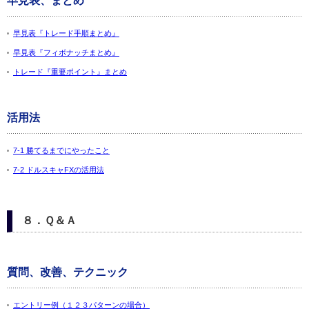
早見表、まとめ
早見表『トレード手順まとめ』
早見表『フィボナッチまとめ』
トレード『重要ポイント』まとめ
活用法
7-1 勝てるまでにやったこと
7-2 ドルスキャFXの活用法
８．Ｑ＆Ａ
質問、改善、テクニック
エントリー例（１２３パターンの場合）