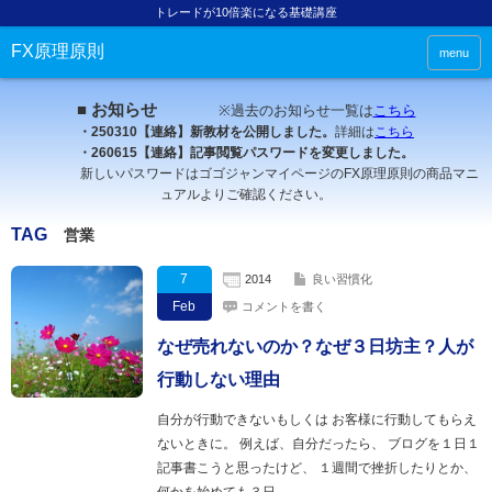
トレードが10倍楽になる基礎講座
FX原理原則
menu
■ お知らせ
※過去のお知らせ一覧は
こちら
・250310【連絡】新教材を公開しました。
詳細は
こちら
・260615【連絡】記事閲覧パスワードを変更しました。
新しいパスワードはゴゴジャンマイページのFX原理原則の商品マニ
ュアルよりご確認ください。
TAG
営業
7
2014
良い習慣化
Feb
コメントを書く
なぜ売れないのか？なぜ３日坊主？人が
行動しない理由
自分が行動できないもしくは お客様に行動してもらえ
ないときに。 例えば、自分だったら、 ブログを１日１
記事書こうと思ったけど、 １週間で挫折したりとか、