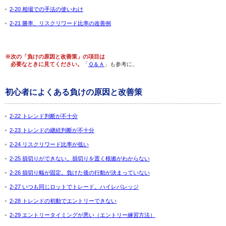
2-20 相場での手法の使いわけ
2-21 勝率、リスクリワード比率の改善例
※次の「負けの原因と改善策」の項目は
必要なときに見てください。
「
Ｑ＆Ａ
」も参考に。
初心者によくある負けの原因と改善策
2-22 トレンド判断が不十分
2-23 トレンドの継続判断が不十分
2-24 リスクリワード比率が低い
2-25 損切りができない。損切りを置く根拠がわからない
2-26 損切り幅が固定。負けた後の行動が決まっていない
2-27 いつも同じロットでトレード。ハイレバレッジ
2-28 トレンドの初動でエントリーできない
2-29 エントリータイミングが悪い（エントリー練習方法）