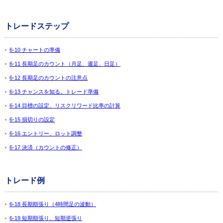
トレードステップ
6-10 チャートの準備
6-11 長期足のカウント（月足、週足、日足）
6-12 長期足のカウントの注意点
6-13 チャンスを知る。トレード準備
6-14 目標の設定、リスクリワード比率の計算
6-15 損切りの設定
6-16 エントリー、ロット調整
6-17 決済（カウントの修正）
トレード例
6-18 長期順張り（4時間足の波動）
6-19 短期順張り、短期逆張り