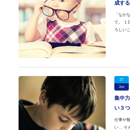
成する
「なか
て。 １
ろしいこ
27
Jun
集中力
い３つ
仕事や勉
い… そ