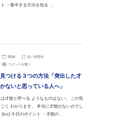
ト ・集中する方法を知る …
2016
良い習慣化
コメントを書く
見つける３つの方法「突出した才
かないと思っている人へ」
は才能と呼べる ようなものはない」 この気
ごく わかります。 本当に才能がないのでし
 [toc] 今日のポイント ・才能の…