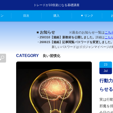
トレードが10倍楽になる基礎講座
ャン
目次
購入
▼ リンク
■ お知らせ
※過去のお知らせ一覧は
こち
・250310【連絡】新教材を公開しました。
詳細は
こち
・260615【連絡】記事閲覧パスワードを変更しました
新しいパスワードはゴゴジャンマイページのFX原
CATEGORY
良い習慣化
23
Jul
行動力
らせる
実は行
邪魔を排
今日のポ