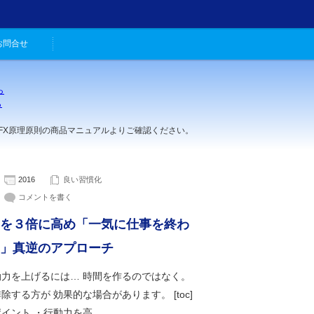
お問合せ
ら
ら
。
理原則の商品マニュアルよりご確認ください。
2016
良い習慣化
コメントを書く
を３倍に高め「一気に仕事を終わ
」真逆のアプローチ
動力を上げるには… 時間を作るのではなく。
除する方が 効果的な場合があります。 [toc]
イント ・行動力を高…