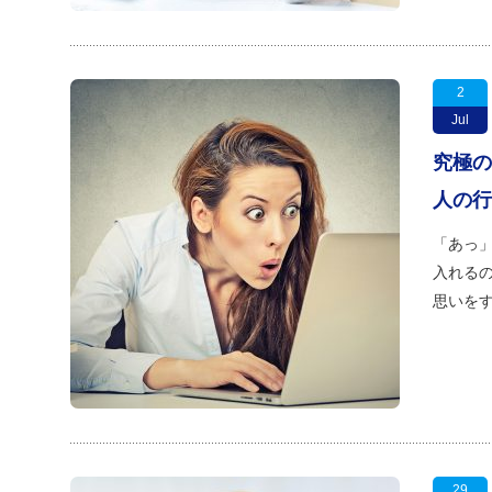
2
Jul
究極の
人の行
「あっ」
入れるの
思いを
29