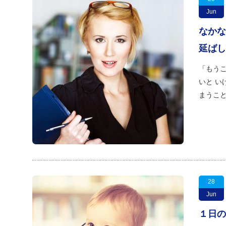
Jun
なかな
延ばし
「もうこ
いと い
まうこと
28
Jun
１日の