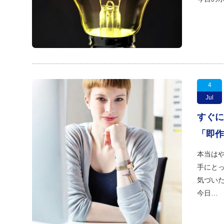
4
Jul
すぐに
「即作
本当は
手にと
気づい
今日…