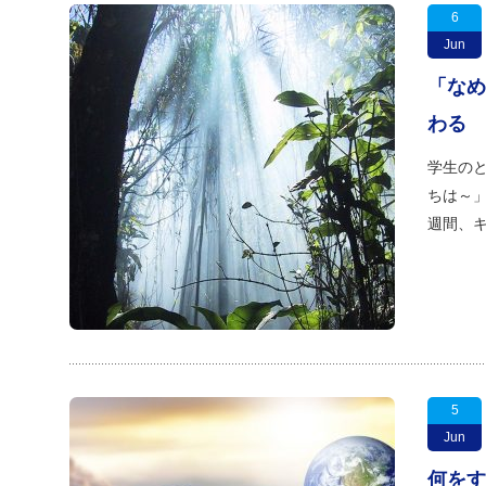
6
Jun
「なめ
わる
学生のと
ちは～」
週間、
5
Jun
何をす