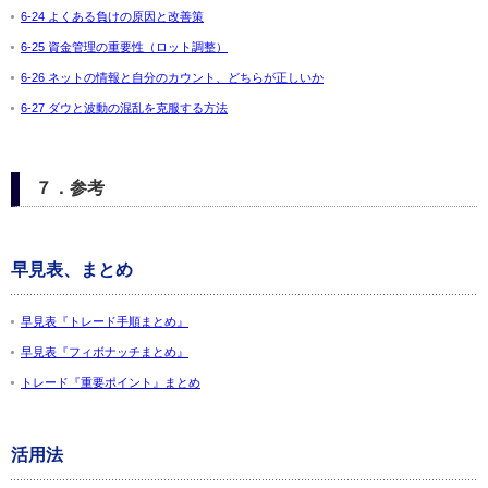
6-24 よくある負けの原因と改善策
6-25 資金管理の重要性（ロット調整）
6-26 ネットの情報と自分のカウント、どちらが正しいか
6-27 ダウと波動の混乱を克服する方法
７．参考
早見表、まとめ
早見表『トレード手順まとめ』
早見表『フィボナッチまとめ』
トレード『重要ポイント』まとめ
活用法