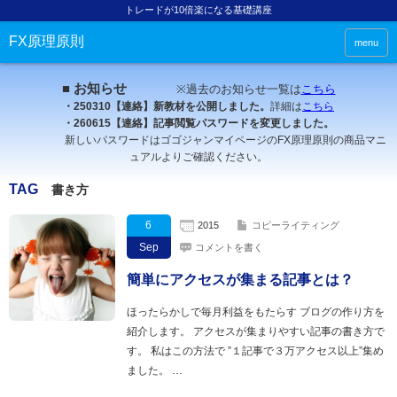
トレードが10倍楽になる基礎講座
FX原理原則
menu
■ お知らせ
※過去のお知らせ一覧は
こちら
・250310【連絡】新教材を公開しました。
詳細は
こちら
・260615【連絡】記事閲覧パスワードを変更しました。
新しいパスワードはゴゴジャンマイページのFX原理原則の商品マニ
ュアルよりご確認ください。
TAG
書き方
6
2015
コピーライティング
Sep
コメントを書く
簡単にアクセスが集まる記事とは？
ほったらかしで毎月利益をもたらす ブログの作り方を
紹介します。 アクセスが集まりやすい記事の書き方で
す。 私はこの方法で ”１記事で３万アクセス以上”集め
ました。 …