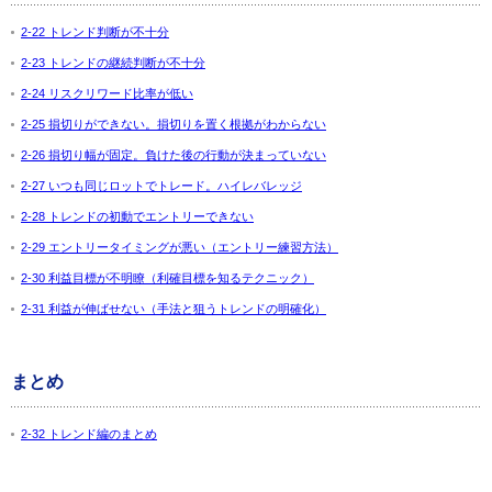
2-22 トレンド判断が不十分
2-23 トレンドの継続判断が不十分
2-24 リスクリワード比率が低い
2-25 損切りができない。損切りを置く根拠がわからない
2-26 損切り幅が固定。負けた後の行動が決まっていない
2-27 いつも同じロットでトレード。ハイレバレッジ
2-28 トレンドの初動でエントリーできない
2-29 エントリータイミングが悪い（エントリー練習方法）
2-30 利益目標が不明瞭（利確目標を知るテクニック）
2-31 利益が伸ばせない（手法と狙うトレンドの明確化）
まとめ
2-32 トレンド編のまとめ