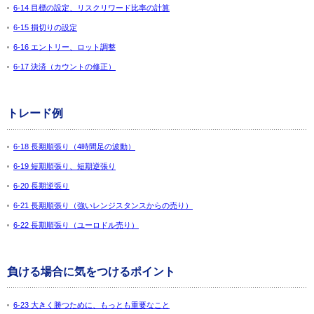
6-14 目標の設定、リスクリワード比率の計算
6-15 損切りの設定
6-16 エントリー、ロット調整
6-17 決済（カウントの修正）
トレード例
6-18 長期順張り（4時間足の波動）
6-19 短期順張り、短期逆張り
6-20 長期逆張り
6-21 長期順張り（強いレンジスタンスからの売り）
6-22 長期順張り（ユーロドル売り）
負ける場合に気をつけるポイント
6-23 大きく勝つために、もっとも重要なこと