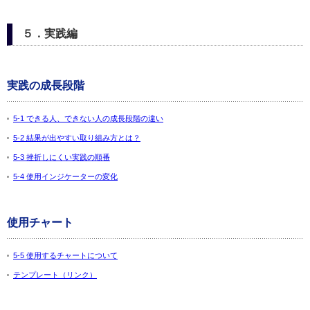
５．実践編
実践の成長段階
5-1 できる人、できない人の成長段階の違い
5-2 結果が出やすい取り組み方とは？
5-3 挫折しにくい実践の順番
5-4 使用インジケーターの変化
使用チャート
5-5 使用するチャートについて
テンプレート（リンク）