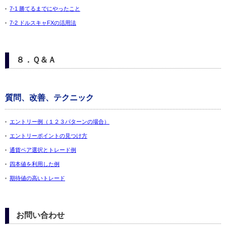
7-1 勝てるまでにやったこと
7-2 ドルスキャFXの活用法
８．Ｑ＆Ａ
質問、改善、テクニック
エントリー例（１２３パターンの場合）
エントリーポイントの見つけ方
通貨ペア選択とトレード例
四本値を利用した例
期待値の高いトレード
お問い合わせ