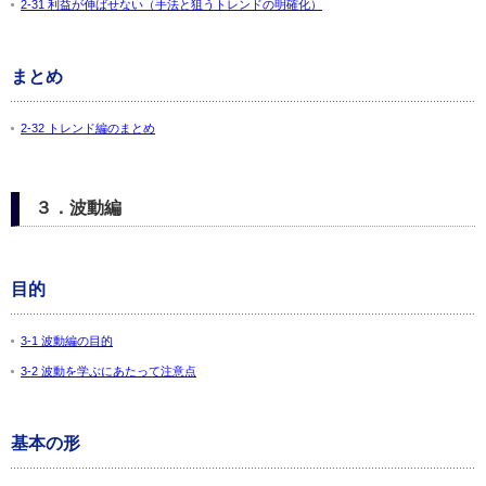
2-31 利益が伸ばせない（手法と狙うトレンドの明確化）
まとめ
2-32 トレンド編のまとめ
３．波動編
目的
3-1 波動編の目的
3-2 波動を学ぶにあたって注意点
基本の形