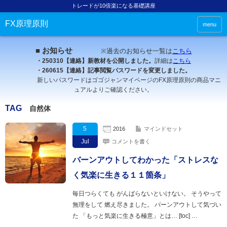
トレードが10倍楽になる基礎講座
FX原理原則
menu
■ お知らせ
※過去のお知らせ一覧は
こちら
・250310【連絡】新教材を公開しました。
詳細は
こちら
・260615【連絡】記事閲覧パスワードを変更しました。
新しいパスワードはゴゴジャンマイページのFX原理原則の商品マニ
ュアルよりご確認ください。
TAG
自然体
5
2016
マインドセット
Jul
コメントを書く
バーンアウトしてわかった「ストレスな
く気楽に生きる１１箇条」
毎日つらくても がんばらないといけない。 そうやって
無理をして 燃え尽きました。 バーンアウトして気づい
た 「もっと気楽に生きる極意」とは… [toc] …