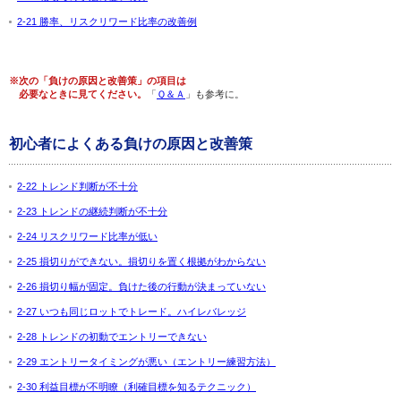
2-21 勝率、リスクリワード比率の改善例
※次の「負けの原因と改善策」の項目は
必要なときに見てください。
「
Ｑ＆Ａ
」も参考に。
初心者によくある負けの原因と改善策
2-22 トレンド判断が不十分
2-23 トレンドの継続判断が不十分
2-24 リスクリワード比率が低い
2-25 損切りができない。損切りを置く根拠がわからない
2-26 損切り幅が固定。負けた後の行動が決まっていない
2-27 いつも同じロットでトレード。ハイレバレッジ
2-28 トレンドの初動でエントリーできない
2-29 エントリータイミングが悪い（エントリー練習方法）
2-30 利益目標が不明瞭（利確目標を知るテクニック）