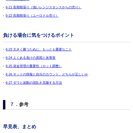
6-21 長期順張り（強いレンジスタンスからの売り）
6-22 長期順張り（ユーロドル売り）
負ける場合に気をつけるポイント
6-23 大きく勝つために、もっとも重要なこと
6-24 よくある負けの原因と改善策
6-25 資金管理の重要性（ロット調整）
6-26 ネットの情報と自分のカウント、どちらが正しいか
6-27 ダウと波動の混乱を克服する方法
７．参考
早見表、まとめ