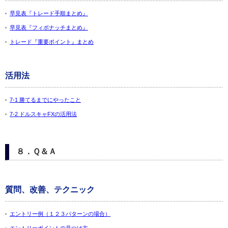
早見表『トレード手順まとめ』
早見表『フィボナッチまとめ』
トレード『重要ポイント』まとめ
活用法
7-1 勝てるまでにやったこと
7-2 ドルスキャFXの活用法
８．Ｑ＆Ａ
質問、改善、テクニック
エントリー例（１２３パターンの場合）