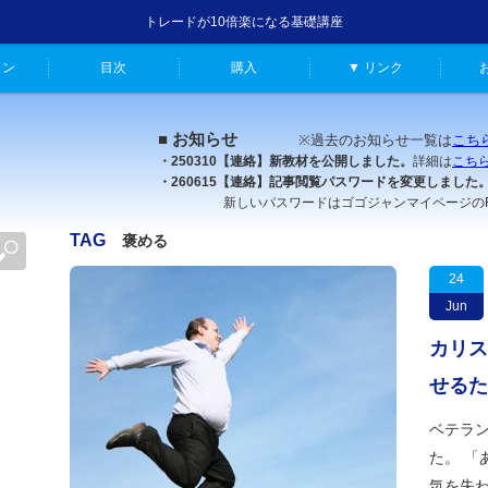
トレードが10倍楽になる基礎講座
ャン
目次
購入
▼ リンク
■ お知らせ
※過去のお知らせ一覧は
こち
・250310【連絡】新教材を公開しました。
詳細は
こち
・260615【連絡】記事閲覧パスワードを変更しました
新しいパスワードはゴゴジャンマイページのFX原
TAG
褒める
24
Jun
カリス
せるた
ベテラ
た。 「
気を失