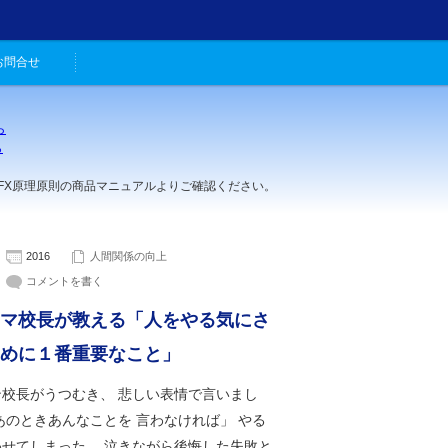
お問合せ
ら
ら
。
理原則の商品マニュアルよりご確認ください。
2016
人間関係の向上
コメントを書く
マ校長が教える「人をやる気にさ
めに１番重要なこと」
ン校長がうつむき、 悲しい表情で言いまし
あのときあんなことを 言わなければ」 やる
わせてしまった。 泣きながら後悔した失敗と