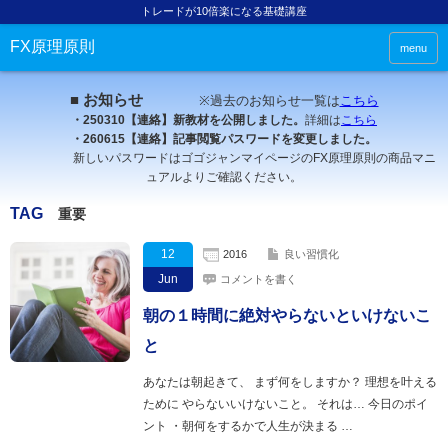
トレードが10倍楽になる基礎講座
FX原理原則
menu
■ お知らせ
※過去のお知らせ一覧は
こちら
・250310【連絡】新教材を公開しました。
詳細は
こちら
・260615【連絡】記事閲覧パスワードを変更しました。
新しいパスワードはゴゴジャンマイページのFX原理原則の商品マニ
ュアルよりご確認ください。
TAG
重要
12
2016
良い習慣化
Jun
コメントを書く
朝の１時間に絶対やらないといけないこ
と
あなたは朝起きて、 まず何をしますか？ 理想を叶える
ために やらないいけないこと。 それは… 今日のポイ
ント ・朝何をするかで人生が決まる …