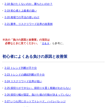
2-18 負けたくないのか、勝ちたいのか？
2-19 初心者と上級者の違い
2-20 相場での手法の使いわけ
2-21 勝率、リスクリワード比率の改善例
※次の「負けの原因と改善策」の項目は
必要なときに見てください。
「
Ｑ＆Ａ
」も参考に。
初心者によくある負けの原因と改善策
2-22 トレンド判断が不十分
2-23 トレンドの継続判断が不十分
2-24 リスクリワード比率が低い
2-25 損切りができない。損切りを置く根拠がわからない
2-26 損切り幅が固定。負けた後の行動が決まっていない
2-27 いつも同じロットでトレード。ハイレバレッジ