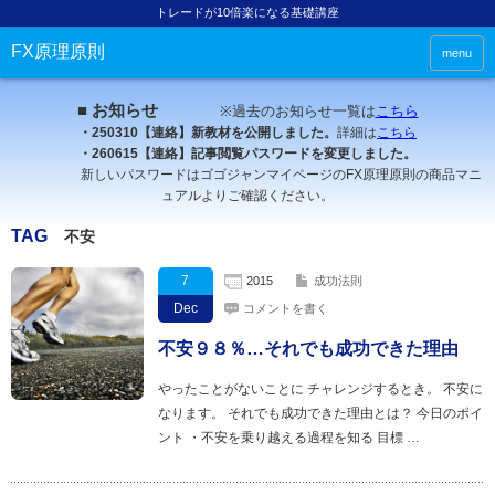
トレードが10倍楽になる基礎講座
FX原理原則
menu
■ お知らせ
※過去のお知らせ一覧は
こちら
・250310【連絡】新教材を公開しました。
詳細は
こちら
・260615【連絡】記事閲覧パスワードを変更しました。
新しいパスワードはゴゴジャンマイページのFX原理原則の商品マニ
ュアルよりご確認ください。
TAG
不安
7
2015
成功法則
Dec
コメントを書く
不安９８％…それでも成功できた理由
やったことがないことに チャレンジするとき。 不安に
なります。 それでも成功できた理由とは？ 今日のポイ
ント ・不安を乗り越える過程を知る 目標 …