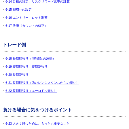
6-14 目標の設定、リスクリワード比率の計算
6-15 損切りの設定
6-16 エントリー、ロット調整
6-17 決済（カウントの修正）
トレード例
6-18 長期順張り（4時間足の波動）
6-19 短期順張り、短期逆張り
6-20 長期逆張り
6-21 長期順張り（強いレンジスタンスからの売り）
6-22 長期順張り（ユーロドル売り）
負ける場合に気をつけるポイント
6-23 大きく勝つために、もっとも重要なこと