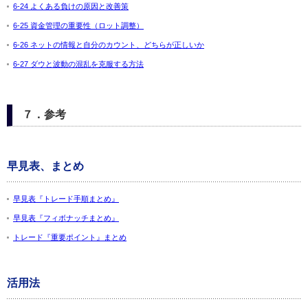
6-24 よくある負けの原因と改善策
6-25 資金管理の重要性（ロット調整）
6-26 ネットの情報と自分のカウント、どちらが正しいか
6-27 ダウと波動の混乱を克服する方法
７．参考
早見表、まとめ
早見表『トレード手順まとめ』
早見表『フィボナッチまとめ』
トレード『重要ポイント』まとめ
活用法