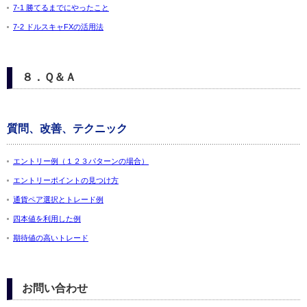
7-1 勝てるまでにやったこと
7-2 ドルスキャFXの活用法
８．Ｑ＆Ａ
質問、改善、テクニック
エントリー例（１２３パターンの場合）
エントリーポイントの見つけ方
通貨ペア選択とトレード例
四本値を利用した例
期待値の高いトレード
お問い合わせ