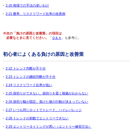
2-20 相場での手法の使いわけ
2-21 勝率、リスクリワード比率の改善例
※次の「負けの原因と改善策」の項目は
必要なときに見てください。
「
Ｑ＆Ａ
」も参考に。
初心者によくある負けの原因と改善策
2-22 トレンド判断が不十分
2-23 トレンドの継続判断が不十分
2-24 リスクリワード比率が低い
2-25 損切りができない。損切りを置く根拠がわからない
2-26 損切り幅が固定。負けた後の行動が決まっていない
2-27 いつも同じロットでトレード。ハイレバレッジ
2-28 トレンドの初動でエントリーできない
2-29 エントリータイミングが悪い（エントリー練習方法）