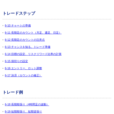
トレードステップ
6-10 チャートの準備
6-11 長期足のカウント（月足、週足、日足）
6-12 長期足のカウントの注意点
6-13 チャンスを知る。トレード準備
6-14 目標の設定、リスクリワード比率の計算
6-15 損切りの設定
6-16 エントリー、ロット調整
6-17 決済（カウントの修正）
トレード例
6-18 長期順張り（4時間足の波動）
6-19 短期順張り、短期逆張り