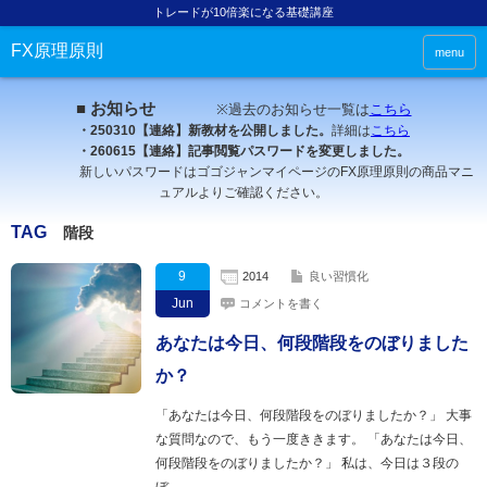
トレードが10倍楽になる基礎講座
FX原理原則
menu
■ お知らせ
※過去のお知らせ一覧は
こちら
・250310【連絡】新教材を公開しました。
詳細は
こちら
・260615【連絡】記事閲覧パスワードを変更しました。
新しいパスワードはゴゴジャンマイページのFX原理原則の商品マニ
ュアルよりご確認ください。
TAG
階段
9
2014
良い習慣化
Jun
コメントを書く
あなたは今日、何段階段をのぼりました
か？
「あなたは今日、何段階段をのぼりましたか？」 大事
な質問なので、もう一度ききます。 「あなたは今日、
何段階段をのぼりましたか？」 私は、今日は３段の