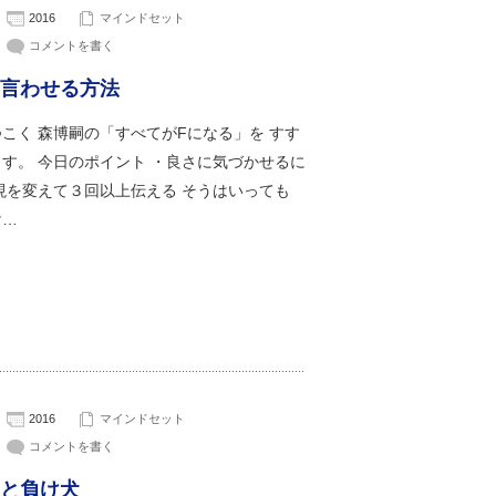
2016
マインドセット
コメントを書く
と言わせる方法
こく 森博嗣の「すべてがFになる」を すす
す。 今日のポイント ・良さに気づかせるに
現を変えて３回以上伝える そうはいっても
け…
2016
マインドセット
コメントを書く
と負け犬