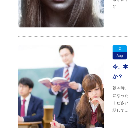
叩…
2
Aug
今、本
か？
朝４時。
になっ
ください
話して