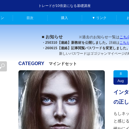
トレードが10倍楽になる基礎講座
ャン
目次
購入
▼ リンク
■ お知らせ
※過去のお知らせ一覧は
こち
・250310【連絡】新教材を公開しました。
詳細は
こち
・260615【連絡】記事閲覧パスワードを変更しました
新しいパスワードはゴゴジャンマイページのFX原
CATEGORY
マインドセット
8
Aug
インタ
の正し
もしネッ
と感じる
確かに