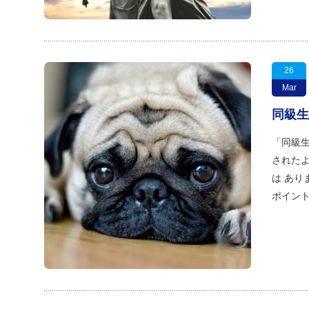
26
Mar
同級生
「同級生
された
は あり
ポイント