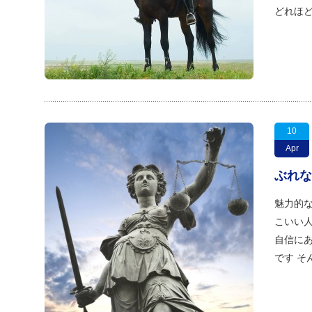
どれほど
10
Apr
ぶれな
魅力的な
こいい人
自信にあ
です そ