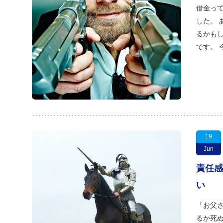
借金っ
した。 
るかも
です。 
19
Jun
責任感
い
「お父さ
るか死ぬ