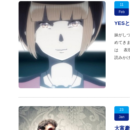
11
Feb
YES
妹がしつ
めてきま
は 表
読みか
23
Jan
大富豪