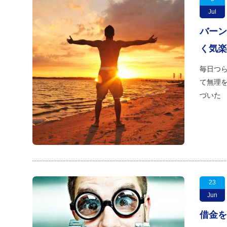
Jul
バーン
く気楽
毎日つら
て無理を
づいた 
23
Jun
借金を