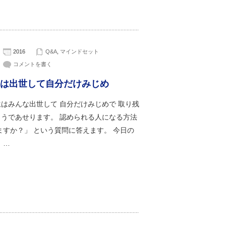
2016
Q&A
,
マインドセット
コメントを書く
は出世して自分だけみじめ
はみんな出世して 自分だけみじめで 取り残
ようであせります。 認められる人になる方法
ますか？」 という質問に答えます。 今日の
 …