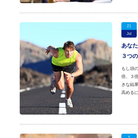
21
Jul
あなた
３つの
もし頭
倍、３倍
きな結
高めるには
5