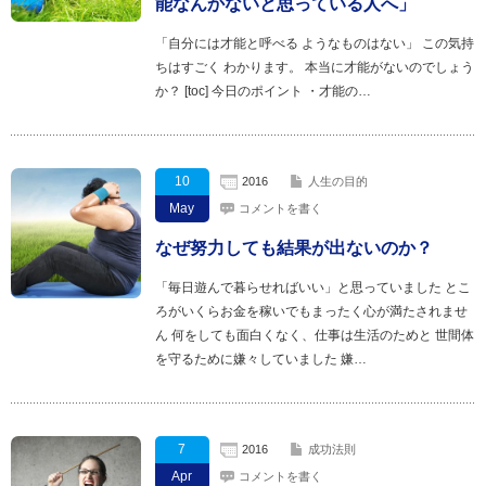
能なんかないと思っている人へ」
「自分には才能と呼べる ようなものはない」 この気持
ちはすごく わかります。 本当に才能がないのでしょう
か？ [toc] 今日のポイント ・才能の…
10
2016
人生の目的
May
コメントを書く
なぜ努力しても結果が出ないのか？
「毎日遊んで暮らせればいい」と思っていました とこ
ろがいくらお金を稼いでもまったく心が満たされませ
ん 何をしても面白くなく、仕事は生活のためと 世間体
を守るために嫌々していました 嫌…
7
2016
成功法則
Apr
コメントを書く