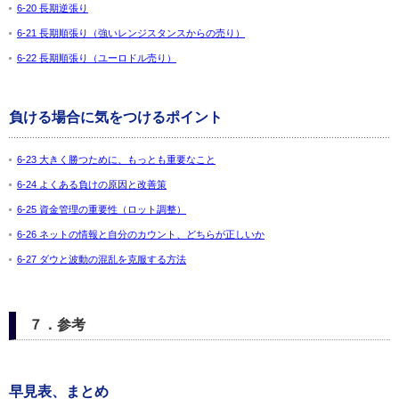
6-20 長期逆張り
6-21 長期順張り（強いレンジスタンスからの売り）
6-22 長期順張り（ユーロドル売り）
負ける場合に気をつけるポイント
6-23 大きく勝つために、もっとも重要なこと
6-24 よくある負けの原因と改善策
6-25 資金管理の重要性（ロット調整）
6-26 ネットの情報と自分のカウント、どちらが正しいか
6-27 ダウと波動の混乱を克服する方法
７．参考
早見表、まとめ