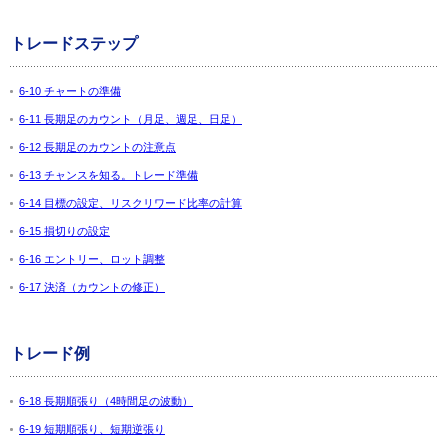
トレードステップ
6-10 チャートの準備
6-11 長期足のカウント（月足、週足、日足）
6-12 長期足のカウントの注意点
6-13 チャンスを知る。トレード準備
6-14 目標の設定、リスクリワード比率の計算
6-15 損切りの設定
6-16 エントリー、ロット調整
6-17 決済（カウントの修正）
トレード例
6-18 長期順張り（4時間足の波動）
6-19 短期順張り、短期逆張り