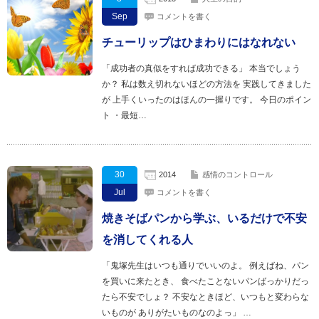
Sep
コメントを書く
チューリップはひまわりにはなれない
「成功者の真似をすれば成功できる」 本当でしょう
か？ 私は数え切れないほどの方法を 実践してきました
が 上手くいったのはほんの一握りです。 今日のポイン
ト ・最短…
30
2014
感情のコントロール
Jul
コメントを書く
焼きそばパンから学ぶ、いるだけで不安
を消してくれる人
「鬼塚先生はいつも通りでいいのよ。 例えばね、パン
を買いに来たとき、 食べたことないパンばっかりだっ
たら不安でしょ？ 不安なときほど、いつもと変わらな
いものが ありがたいものなのよっ」 …