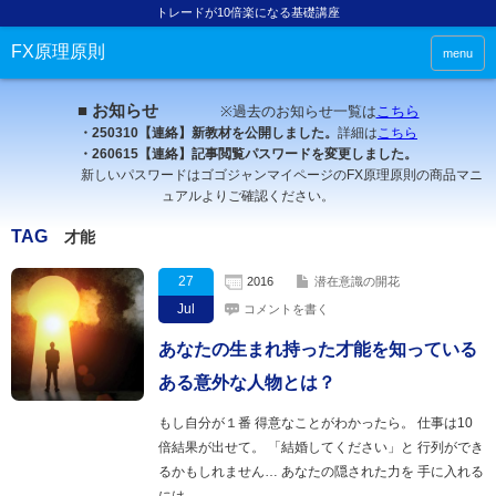
トレードが10倍楽になる基礎講座
FX原理原則
menu
■ お知らせ
※過去のお知らせ一覧は
こちら
・250310【連絡】新教材を公開しました。
詳細は
こちら
・260615【連絡】記事閲覧パスワードを変更しました。
新しいパスワードはゴゴジャンマイページのFX原理原則の商品マニ
ュアルよりご確認ください。
TAG
才能
27
2016
潜在意識の開花
Jul
コメントを書く
あなたの生まれ持った才能を知っている
ある意外な人物とは？
もし自分が１番 得意なことがわかったら。 仕事は10
倍結果が出せて。 「結婚してください」と 行列ができ
るかもしれません… あなたの隠された力を 手に入れる