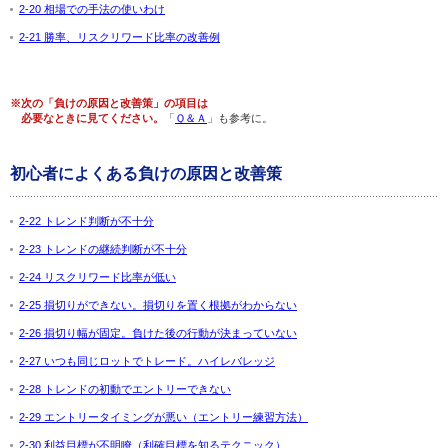
2-20 相場での手法の使いわけ
2-21 勝率、リスクリワード比率の改善例
※次の「負けの原因と改善策」の項目は
必要なときに見てください。
「
Ｑ＆Ａ
」も参考に。
初心者によくある負けの原因と改善策
2-22 トレンド判断が不十分
2-23 トレンドの継続判断が不十分
2-24 リスクリワード比率が低い
2-25 損切りができない。損切りを置く根拠がわからない
2-26 損切り幅が固定。負けた後の行動が決まっていない
2-27 いつも同じロットでトレード。ハイレバレッジ
2-28 トレンドの初動でエントリーできない
2-29 エントリータイミングが悪い（エントリー練習方法）
2-30 利益目標が不明瞭（利確目標を知るテクニック）