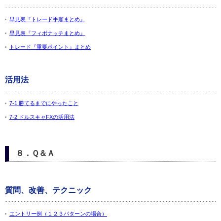
早見表『トレード手順まとめ』
早見表『フィボナッチまとめ』
トレード『重要ポイント』まとめ
活用法
7-1 勝てるまでにやったこと
7-2 ドルスキャFXの活用法
８．Ｑ＆Ａ
質問、改善、テクニック
エントリー例（１２３パターンの場合）