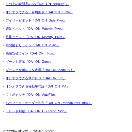
１つ上の時間足のBB『DAI_ON_BB(auto)』
オンオフできる一目均衡表『DAI_ON_Kumo』
デイリーピボット『DAI_ON_Daily Pivot』
週足ピボット『DAI_ON_Weekly_Pivot』
月足ピボット『DAI_ON_Monthly_Pivot』
時間区切りライン『DAI_ON_VLine』
高値安値ライン『DAI_ON_Hi-Lo』
ゾーンを表示『DAI_ON_Zone』
ゾーンとサポレジを表示『DAI_ON_Zone_SR』
オンオフできるサポレジ『DAI_ON_SR』
オンオフできる移動平均線『DAI_ON_MA』
フィボナッチ『DAI_ON_AutoFibo』
パーフェクトオーダー判定『DAI_ON_PerfectOrder-info7』
トレンド判断『DAI_ON_DS-Trend_Sign』
※
その他のオンオフできるインジ
は