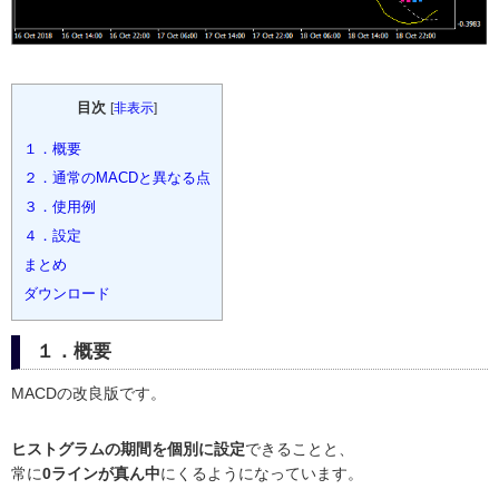
目次
[
非表示
]
１．概要
２．通常のMACDと異なる点
３．使用例
４．設定
まとめ
ダウンロード
１．概要
MACDの改良版です。
ヒストグラムの期間を個別に設定
できることと、
常に
0ラインが真ん中
にくるようになっています。