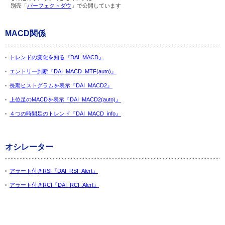
別売「
パーフェクトダウ
」で公開しています
MACD関係
トレンドの変化を知る『DAI_MACD』
エントリー判断『DAI_MACD_MTF(auto)』
長期ヒストグラムを表示『DAI_MACD2』
上位足のMACDを表示『DAI_MACD2(auto)』
４つの時間足のトレンド『DAI_MACD_info』
オシレーター
アラート付きRSI『DAI_RSI_Alert』
アラート付きRCI『DAI_RCI_Alert』