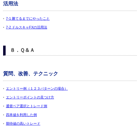
活用法
7-1 勝てるまでにやったこと
7-2 ドルスキャFXの活用法
８．Ｑ＆Ａ
質問、改善、テクニック
エントリー例（１２３パターンの場合）
エントリーポイントの見つけ方
通貨ペア選択とトレード例
四本値を利用した例
期待値の高いトレード