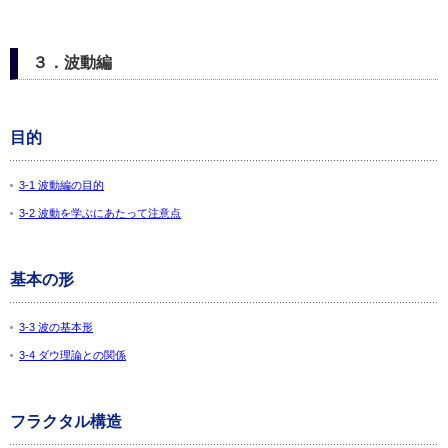
３．波動編
目的
3-1 波動編の目的
3-2 波動を学ぶにあたって注意点
基本の形
3-3 波の基本形
3-4 ダウ理論との関係
フラクタル構造