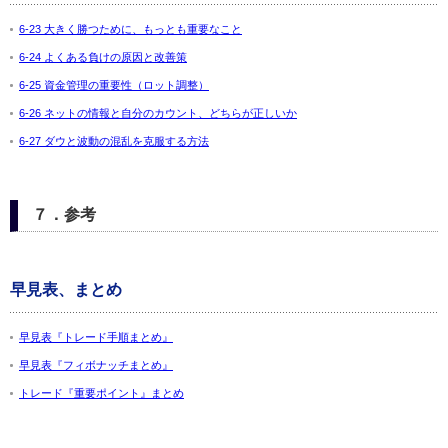
6-23 大きく勝つために、もっとも重要なこと
6-24 よくある負けの原因と改善策
6-25 資金管理の重要性（ロット調整）
6-26 ネットの情報と自分のカウント、どちらが正しいか
6-27 ダウと波動の混乱を克服する方法
７．参考
早見表、まとめ
早見表『トレード手順まとめ』
早見表『フィボナッチまとめ』
トレード『重要ポイント』まとめ