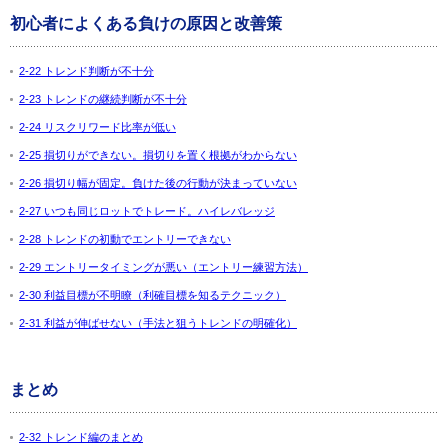
初心者によくある負けの原因と改善策
2-22 トレンド判断が不十分
2-23 トレンドの継続判断が不十分
2-24 リスクリワード比率が低い
2-25 損切りができない。損切りを置く根拠がわからない
2-26 損切り幅が固定。負けた後の行動が決まっていない
2-27 いつも同じロットでトレード。ハイレバレッジ
2-28 トレンドの初動でエントリーできない
2-29 エントリータイミングが悪い（エントリー練習方法）
2-30 利益目標が不明瞭（利確目標を知るテクニック）
2-31 利益が伸ばせない（手法と狙うトレンドの明確化）
まとめ
2-32 トレンド編のまとめ