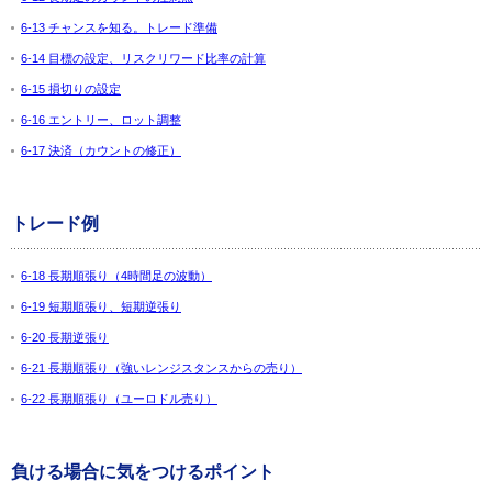
6-13 チャンスを知る。トレード準備
6-14 目標の設定、リスクリワード比率の計算
6-15 損切りの設定
6-16 エントリー、ロット調整
6-17 決済（カウントの修正）
トレード例
6-18 長期順張り（4時間足の波動）
6-19 短期順張り、短期逆張り
6-20 長期逆張り
6-21 長期順張り（強いレンジスタンスからの売り）
6-22 長期順張り（ユーロドル売り）
負ける場合に気をつけるポイント