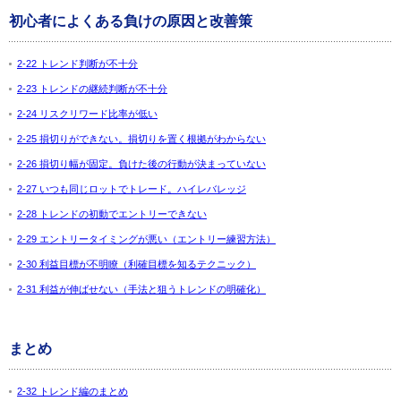
初心者によくある負けの原因と改善策
2-22 トレンド判断が不十分
2-23 トレンドの継続判断が不十分
2-24 リスクリワード比率が低い
2-25 損切りができない。損切りを置く根拠がわからない
2-26 損切り幅が固定。負けた後の行動が決まっていない
2-27 いつも同じロットでトレード。ハイレバレッジ
2-28 トレンドの初動でエントリーできない
2-29 エントリータイミングが悪い（エントリー練習方法）
2-30 利益目標が不明瞭（利確目標を知るテクニック）
2-31 利益が伸ばせない（手法と狙うトレンドの明確化）
まとめ
2-32 トレンド編のまとめ