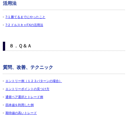
活用法
7-1 勝てるまでにやったこと
7-2 ドルスキャFXの活用法
８．Ｑ＆Ａ
質問、改善、テクニック
エントリー例（１２３パターンの場合）
エントリーポイントの見つけ方
通貨ペア選択とトレード例
四本値を利用した例
期待値の高いトレード