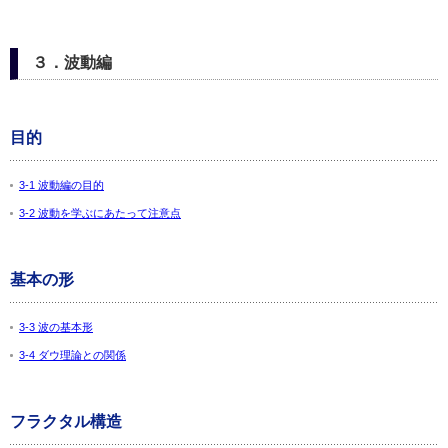
３．波動編
目的
3-1 波動編の目的
3-2 波動を学ぶにあたって注意点
基本の形
3-3 波の基本形
3-4 ダウ理論との関係
フラクタル構造