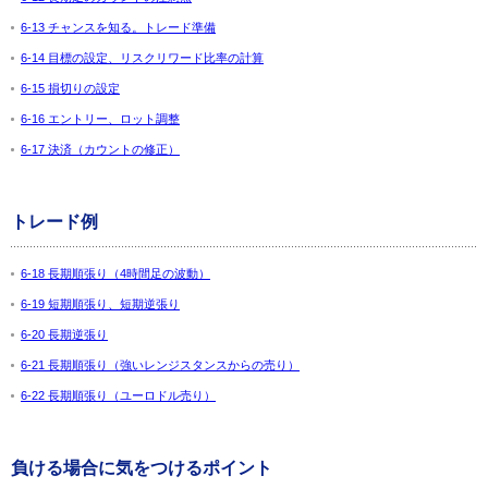
6-13 チャンスを知る。トレード準備
6-14 目標の設定、リスクリワード比率の計算
6-15 損切りの設定
6-16 エントリー、ロット調整
6-17 決済（カウントの修正）
トレード例
6-18 長期順張り（4時間足の波動）
6-19 短期順張り、短期逆張り
6-20 長期逆張り
6-21 長期順張り（強いレンジスタンスからの売り）
6-22 長期順張り（ユーロドル売り）
負ける場合に気をつけるポイント