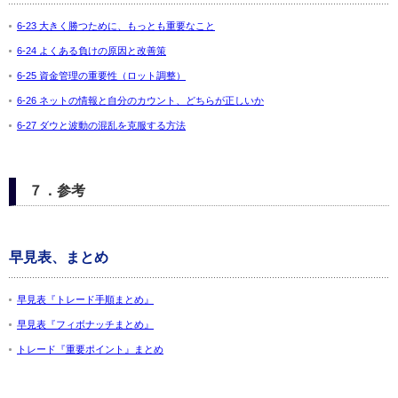
6-23 大きく勝つために、もっとも重要なこと
6-24 よくある負けの原因と改善策
6-25 資金管理の重要性（ロット調整）
6-26 ネットの情報と自分のカウント、どちらが正しいか
6-27 ダウと波動の混乱を克服する方法
７．参考
早見表、まとめ
早見表『トレード手順まとめ』
早見表『フィボナッチまとめ』
トレード『重要ポイント』まとめ