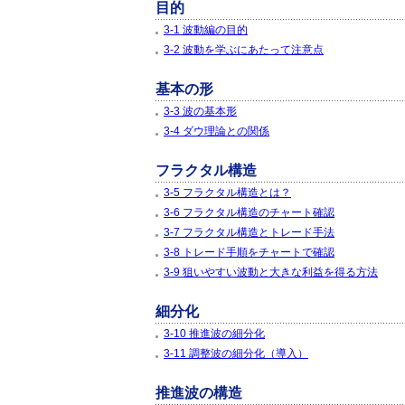
目的
3-1 波動編の目的
3-2 波動を学ぶにあたって注意点
基本の形
3-3 波の基本形
3-4 ダウ理論との関係
フラクタル構造
3-5 フラクタル構造とは？
3-6 フラクタル構造のチャート確認
3-7 フラクタル構造とトレード手法
3-8 トレード手順をチャートで確認
3-9 狙いやすい波動と大きな利益を得る方法
細分化
3-10 推進波の細分化
3-11 調整波の細分化（導入）
推進波の構造