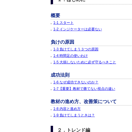
概要
1-1 スタート
1-2 インジケーターは必要ない
負けの原因
1-3 負けてしまう３つの原因
1-4 時間足の使いわけ
1-5 大損しないために必ず守るべきこと
成功法則
1-6 なぜ成功できないのか？
1-7【重要】教材で勝てない視点の違い
教材の進め方、改善策について
1-8 内容と進め方
1-9 負けてしまうときは？
２．トレンド編