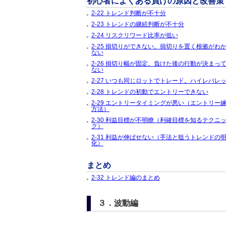
初心者によくある負けの原因と改善策
2-22 トレンド判断が不十分
2-23 トレンドの継続判断が不十分
2-24 リスクリワード比率が低い
2-25 損切りができない。損切りを置く根拠がわ
ない
2-26 損切り幅が固定。負けた後の行動が決まっ
ない
2-27 いつも同じロットでトレード。ハイレバレ
2-28 トレンドの初動でエントリーできない
2-29 エントリータイミングが悪い（エントリー
方法）
2-30 利益目標が不明瞭（利確目標を知るテクニ
ク）
2-31 利益が伸ばせない（手法と狙うトレンドの
化）
まとめ
2-32 トレンド編のまとめ
３．波動編