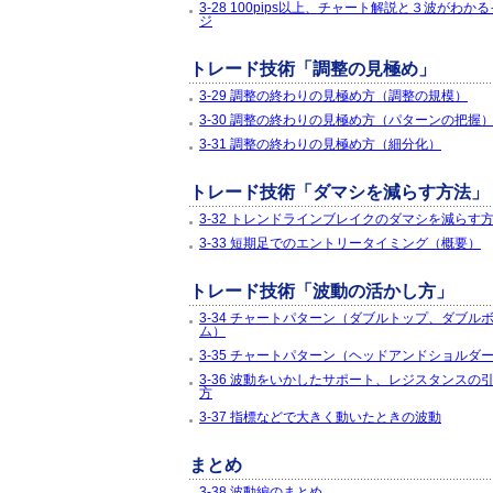
3-28 100pips以上、チャート解説と３波がわか
ジ
トレード技術「調整の見極め」
3-29 調整の終わりの見極め方（調整の規模）
3-30 調整の終わりの見極め方（パターンの把握
3-31 調整の終わりの見極め方（細分化）
トレード技術「ダマシを減らす方法」
3-32 トレンドラインブレイクのダマシを減らす
3-33 短期足でのエントリータイミング（概要）
トレード技術「波動の活かし方」
3-34 チャートパターン（ダブルトップ、ダブル
ム）
3-35 チャートパターン（ヘッドアンドショルダ
3-36 波動をいかしたサポート、レジスタンスの
方
3-37 指標などで大きく動いたときの波動
まとめ
3-38 波動編のまとめ