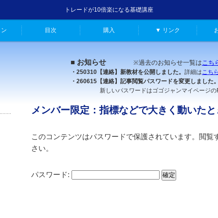
トレードが10倍楽になる基礎講座
ャン
目次
購入
▼ リンク
■ お知らせ
※過去のお知らせ一覧は
こち
・250310【連絡】新教材を公開しました。
詳細は
こち
・260615【連絡】記事閲覧パスワードを変更しました
新しいパスワードはゴゴジャンマイページのFX原
メンバー限定：指標などで大きく動いたと
このコンテンツはパスワードで保護されています。閲覧
さい。
パスワード: