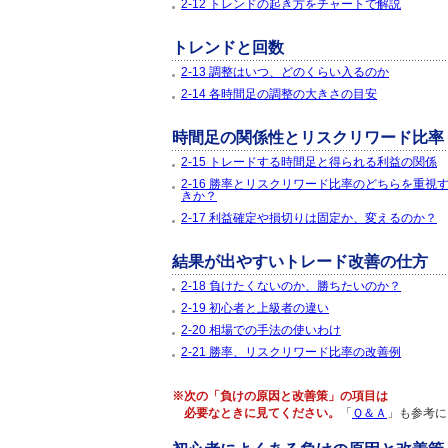
2-12 トレンドの起き方をチャートで解説
トレンドと回数
2-13 調整はいつ、どのくらい入るのか
2-14 各時間足の調整の大きさの目安
時間足の関係性とリスクリワード比率
2-15 トレードする時間足と得られる利益の関係
2-16 勝率とリスクリワード比率のどちらを重視
きか？
2-17 利益確定や損切りは固定か、変えるのか？
結果が出やすいトレード改善の仕方
2-18 負けたくないのか、勝ちたいのか？
2-19 初心者と上級者の違い
2-20 相場での手法の使いわけ
2-21 勝率、リスクリワード比率の改善例
※次の「負けの原因と改善策」の項目は
必要なときに見てください。
「
Ｑ＆Ａ
」も参考に