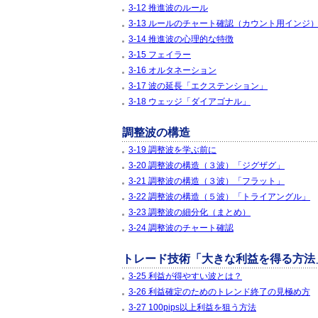
3-12 推進波のルール
3-13 ルールのチャート確認（カウント用インジ
3-14 推進波の心理的な特徴
3-15 フェイラー
3-16 オルタネーション
3-17 波の延長「エクステンション」
3-18 ウェッジ「ダイアゴナル」
調整波の構造
3-19 調整波を学ぶ前に
3-20 調整波の構造（３波）「ジグザグ」
3-21 調整波の構造（３波）「フラット」
3-22 調整波の構造（５波）「トライアングル」
3-23 調整波の細分化（まとめ）
3-24 調整波のチャート確認
トレード技術「大きな利益を得る方法
3-25 利益が得やすい波とは？
3-26 利益確定のためのトレンド終了の見極め方
3-27 100pips以上利益を狙う方法