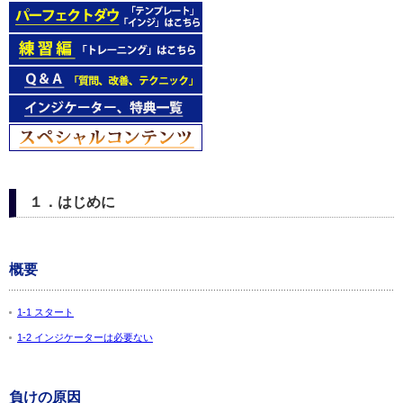
１．はじめに
概要
1-1 スタート
1-2 インジケーターは必要ない
負けの原因