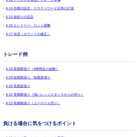
6-14 目標の設定、リスクリワード比率の計算
6-15 損切りの設定
6-16 エントリー、ロット調整
6-17 決済（カウントの修正）
トレード例
6-18 長期順張り（4時間足の波動）
6-19 短期順張り、短期逆張り
6-20 長期逆張り
6-21 長期順張り（強いレンジスタンスからの売り）
6-22 長期順張り（ユーロドル売り）
負ける場合に気をつけるポイント