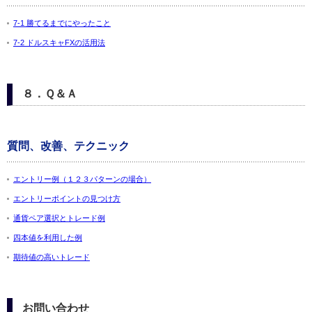
7-1 勝てるまでにやったこと
7-2 ドルスキャFXの活用法
８．Ｑ＆Ａ
質問、改善、テクニック
エントリー例（１２３パターンの場合）
エントリーポイントの見つけ方
通貨ペア選択とトレード例
四本値を利用した例
期待値の高いトレード
お問い合わせ