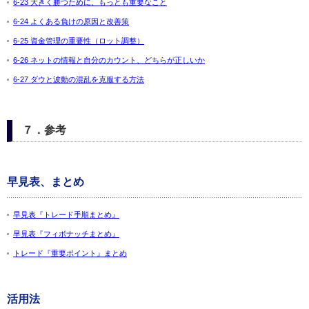
6-23 大きく勝つために、もっとも重要なこと
6-24 よくある負けの原因と改善策
6-25 資金管理の重要性（ロット調整）
6-26 ネットの情報と自分のカウント、どちらが正しいか
6-27 ダウと波動の混乱を克服する方法
７．参考
早見表、まとめ
早見表『トレード手順まとめ』
早見表『フィボナッチまとめ』
トレード『重要ポイント』まとめ
活用法