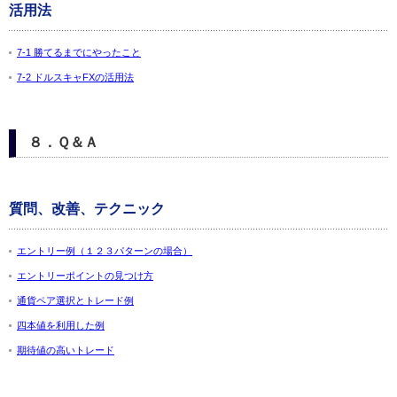
活用法
7-1 勝てるまでにやったこと
7-2 ドルスキャFXの活用法
８．Ｑ＆Ａ
質問、改善、テクニック
エントリー例（１２３パターンの場合）
エントリーポイントの見つけ方
通貨ペア選択とトレード例
四本値を利用した例
期待値の高いトレード