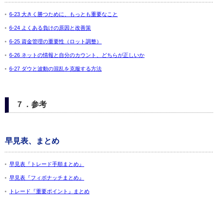
6-23 大きく勝つために、もっとも重要なこと
6-24 よくある負けの原因と改善策
6-25 資金管理の重要性（ロット調整）
6-26 ネットの情報と自分のカウント、どちらが正しいか
6-27 ダウと波動の混乱を克服する方法
７．参考
早見表、まとめ
早見表『トレード手順まとめ』
早見表『フィボナッチまとめ』
トレード『重要ポイント』まとめ