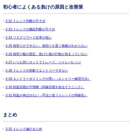
初心者によくある負けの原因と改善策
2-22 トレンド判断が不十分
2-23 トレンドの継続判断が不十分
2-24 リスクリワード比率が低い
2-25 損切りができない。損切りを置く根拠がわからない
2-26 損切り幅が固定。負けた後の行動が決まっていない
2-27 いつも同じロットでトレード。ハイレバレッジ
2-28 トレンドの初動でエントリーできない
2-29 エントリータイミングが悪い（エントリー練習方法）
2-30 利益目標が不明瞭（利確目標を知るテクニック）
2-31 利益が伸ばせない（手法と狙うトレンドの明確化）
まとめ
2-32 トレンド編のまとめ