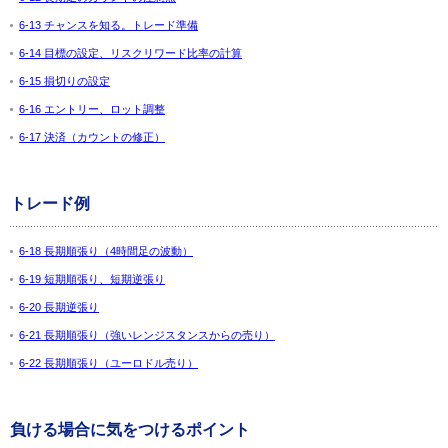
6-13 チャンスを知る。トレード準備
6-14 目標の設定、リスクリワード比率の計算
6-15 損切りの設定
6-16 エントリー、ロット調整
6-17 決済（カウントの修正）
トレード例
6-18 長期順張り（4時間足の波動）
6-19 短期順張り、短期逆張り
6-20 長期逆張り
6-21 長期順張り（強いレンジスタンスからの売り）
6-22 長期順張り（ユーロドル売り）
負ける場合に気をつけるポイント