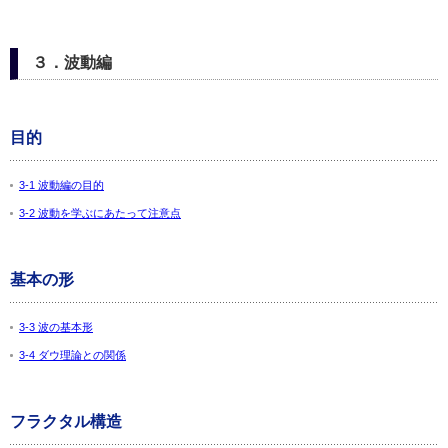
３．波動編
目的
3-1 波動編の目的
3-2 波動を学ぶにあたって注意点
基本の形
3-3 波の基本形
3-4 ダウ理論との関係
フラクタル構造