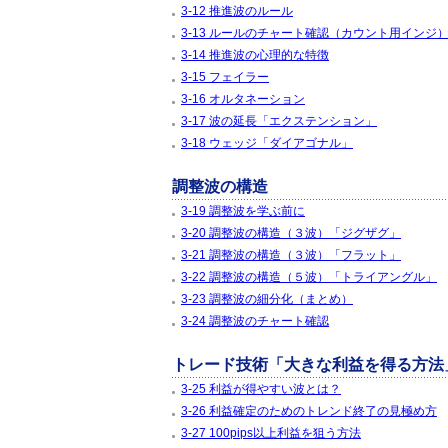
3-12 推進波のルール
3-13 ルールのチャート確認（カウント用インジ
3-14 推進波の心理的な特徴
3-15 フェイラー
3-16 オルタネーション
3-17 波の延長「エクステンション」
3-18 ウェッジ「ダイアゴナル」
調整波の構造
3-19 調整波を学ぶ前に
3-20 調整波の構造（３波）「ジグザグ」
3-21 調整波の構造（３波）「フラット」
3-22 調整波の構造（５波）「トライアングル」
3-23 調整波の細分化（まとめ）
3-24 調整波のチャート確認
トレード技術「大きな利益を得る方法
3-25 利益が得やすい波とは？
3-26 利益確定のためのトレンド終了の見極め方
3-27 100pips以上利益を狙う方法