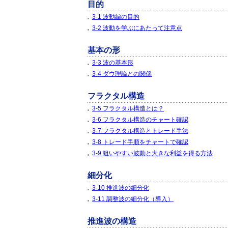
目的
3-1 波動編の目的
3-2 波動を学ぶにあたって注意点
基本の形
3-3 波の基本形
3-4 ダウ理論との関係
フラクタル構造
3-5 フラクタル構造とは？
3-6 フラクタル構造のチャート確認
3-7 フラクタル構造とトレード手法
3-8 トレード手順をチャートで確認
3-9 狙いやすい波動と大きな利益を得る方法
細分化
3-10 推進波の細分化
3-11 調整波の細分化（導入）
推進波の構造