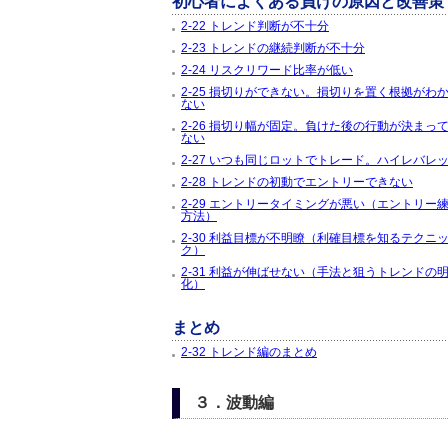
初心者によくある負けの原因と改善策
2-22 トレンド判断が不十分
2-23 トレンドの継続判断が不十分
2-24 リスクリワード比率が低い
2-25 損切りができない。損切りを置く根拠がわ
ない
2-26 損切り幅が固定。負けた後の行動が決まっ
ない
2-27 いつも同じロットでトレード。ハイレバレ
2-28 トレンドの初動でエントリーできない
2-29 エントリータイミングが悪い（エントリー
方法）
2-30 利益目標が不明瞭（利確目標を知るテクニ
ク）
2-31 利益が伸ばせない（手法と狙うトレンドの
化）
まとめ
2-32 トレンド編のまとめ
３．波動編