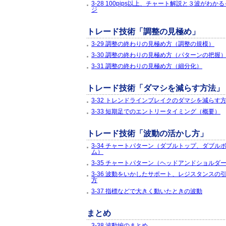
3-28 100pips以上、チャート解説と３波がわか
ジ
トレード技術「調整の見極め」
3-29 調整の終わりの見極め方（調整の規模）
3-30 調整の終わりの見極め方（パターンの把握
3-31 調整の終わりの見極め方（細分化）
トレード技術「ダマシを減らす方法」
3-32 トレンドラインブレイクのダマシを減らす
3-33 短期足でのエントリータイミング（概要）
トレード技術「波動の活かし方」
3-34 チャートパターン（ダブルトップ、ダブル
ム）
3-35 チャートパターン（ヘッドアンドショルダ
3-36 波動をいかしたサポート、レジスタンスの
方
3-37 指標などで大きく動いたときの波動
まとめ
3-38 波動編のまとめ