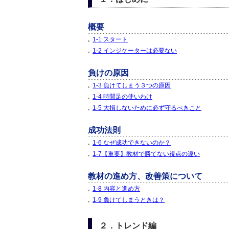
概要
1-1 スタート
1-2 インジケーターは必要ない
負けの原因
1-3 負けてしまう３つの原因
1-4 時間足の使いわけ
1-5 大損しないために必ず守るべきこと
成功法則
1-6 なぜ成功できないのか？
1-7【重要】教材で勝てない視点の違い
教材の進め方、改善策について
1-8 内容と進め方
1-9 負けてしまうときは？
２．トレンド編