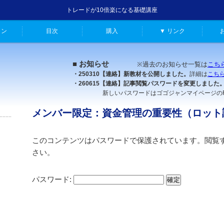
トレードが10倍楽になる基礎講座
ャン
目次
購入
▼ リンク
■ お知らせ
※過去のお知らせ一覧は
こち
・250310【連絡】新教材を公開しました。
詳細は
こち
・260615【連絡】記事閲覧パスワードを変更しました
新しいパスワードはゴゴジャンマイページのFX原
メンバー限定：資金管理の重要性（ロット
このコンテンツはパスワードで保護されています。閲覧
さい。
パスワード: