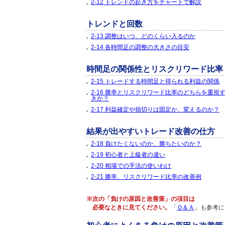
2-12 トレンドの起き方をチャートで解説
トレンドと回数
2-13 調整はいつ、どのくらい入るのか
2-14 各時間足の調整の大きさの目安
時間足の関係性とリスクリワード比率
2-15 トレードする時間足と得られる利益の関係
2-16 勝率とリスクリワード比率のどちらを重視
きか？
2-17 利益確定や損切りは固定か、変えるのか？
結果が出やすいトレード改善の仕方
2-18 負けたくないのか、勝ちたいのか？
2-19 初心者と上級者の違い
2-20 相場での手法の使いわけ
2-21 勝率、リスクリワード比率の改善例
※次の「負けの原因と改善策」の項目は
必要なときに見てください。
「
Ｑ＆Ａ
」も参考に