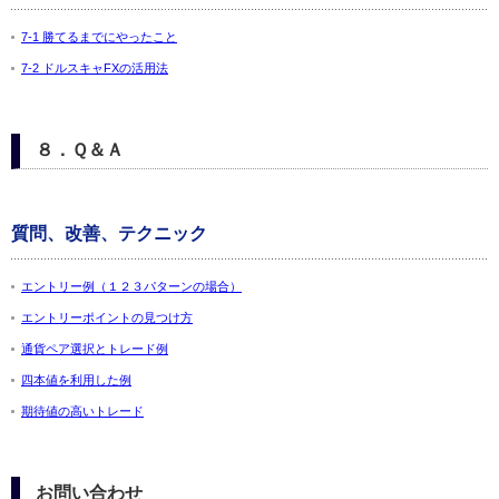
7-1 勝てるまでにやったこと
7-2 ドルスキャFXの活用法
８．Ｑ＆Ａ
質問、改善、テクニック
エントリー例（１２３パターンの場合）
エントリーポイントの見つけ方
通貨ペア選択とトレード例
四本値を利用した例
期待値の高いトレード
お問い合わせ