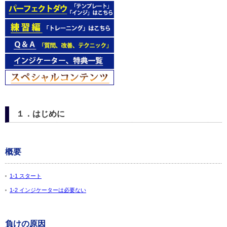
１．はじめに
概要
1-1 スタート
1-2 インジケーターは必要ない
負けの原因