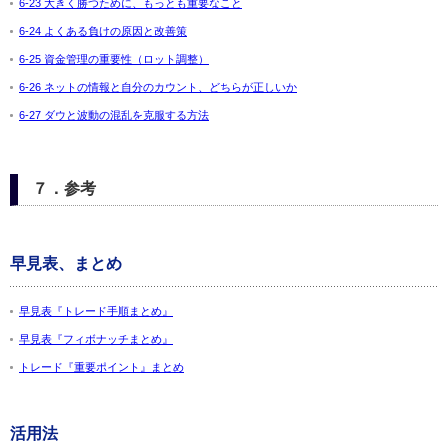
6-23 大きく勝つために、もっとも重要なこと
6-24 よくある負けの原因と改善策
6-25 資金管理の重要性（ロット調整）
6-26 ネットの情報と自分のカウント、どちらが正しいか
6-27 ダウと波動の混乱を克服する方法
７．参考
早見表、まとめ
早見表『トレード手順まとめ』
早見表『フィボナッチまとめ』
トレード『重要ポイント』まとめ
活用法