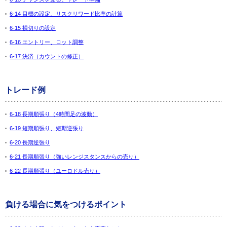
6-14 目標の設定、リスクリワード比率の計算
6-15 損切りの設定
6-16 エントリー、ロット調整
6-17 決済（カウントの修正）
トレード例
6-18 長期順張り（4時間足の波動）
6-19 短期順張り、短期逆張り
6-20 長期逆張り
6-21 長期順張り（強いレンジスタンスからの売り）
6-22 長期順張り（ユーロドル売り）
負ける場合に気をつけるポイント