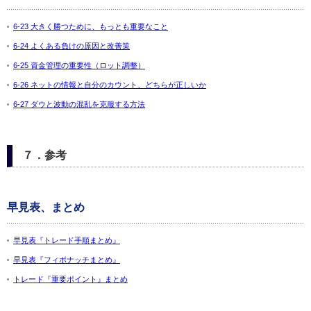
6-23 大きく勝つために、もっとも重要なこと
6-24 よくある負けの原因と改善策
6-25 資金管理の重要性（ロット調整）
6-26 ネットの情報と自分のカウント、どちらが正しいか
6-27 ダウと波動の混乱を克服する方法
７．参考
早見表、まとめ
早見表『トレード手順まとめ』
早見表『フィボナッチまとめ』
トレード『重要ポイント』まとめ