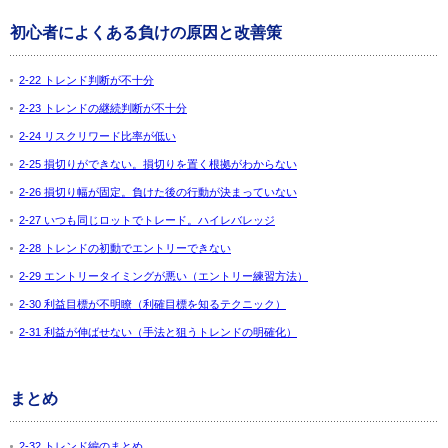
初心者によくある負けの原因と改善策
2-22 トレンド判断が不十分
2-23 トレンドの継続判断が不十分
2-24 リスクリワード比率が低い
2-25 損切りができない。損切りを置く根拠がわからない
2-26 損切り幅が固定。負けた後の行動が決まっていない
2-27 いつも同じロットでトレード。ハイレバレッジ
2-28 トレンドの初動でエントリーできない
2-29 エントリータイミングが悪い（エントリー練習方法）
2-30 利益目標が不明瞭（利確目標を知るテクニック）
2-31 利益が伸ばせない（手法と狙うトレンドの明確化）
まとめ
2-32 トレンド編のまとめ