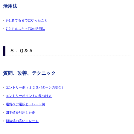
活用法
7-1 勝てるまでにやったこと
7-2 ドルスキャFXの活用法
８．Ｑ＆Ａ
質問、改善、テクニック
エントリー例（１２３パターンの場合）
エントリーポイントの見つけ方
通貨ペア選択とトレード例
四本値を利用した例
期待値の高いトレード