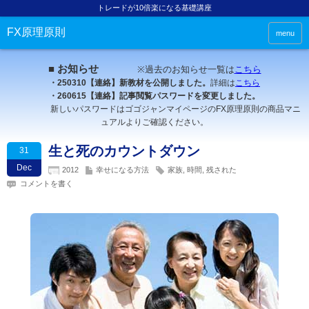
トレードが10倍楽になる基礎講座
FX原理原則
menu
■ お知らせ
※過去のお知らせ一覧は
こちら
・250310【連絡】新教材を公開しました。
詳細は
こちら
・260615【連絡】記事閲覧パスワードを変更しました。
新しいパスワードはゴゴジャンマイページのFX原理原則の商品マニ
ュアルよりご確認ください。
生と死のカウントダウン
31
Dec
2012
幸せになる方法
家族
,
時間
,
残された
コメントを書く