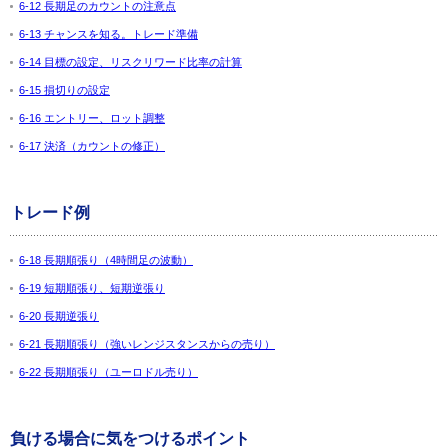
6-12 長期足のカウントの注意点
6-13 チャンスを知る。トレード準備
6-14 目標の設定、リスクリワード比率の計算
6-15 損切りの設定
6-16 エントリー、ロット調整
6-17 決済（カウントの修正）
トレード例
6-18 長期順張り（4時間足の波動）
6-19 短期順張り、短期逆張り
6-20 長期逆張り
6-21 長期順張り（強いレンジスタンスからの売り）
6-22 長期順張り（ユーロドル売り）
負ける場合に気をつけるポイント