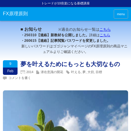
トレードが10倍楽になる基礎講座
FX原理原則
menu
■ お知らせ
※過去のお知らせ一覧は
こちら
・250310【連絡】新教材を公開しました。
詳細は
こちら
・260615【連絡】記事閲覧パスワードを変更しました。
新しいパスワードはゴゴジャンマイページのFX原理原則の商品マニ
ュアルよりご確認ください。
夢を叶えるためにもっとも大切なもの
9
Feb
2014
潜在意識の開花
叶える
,
夢
,
大切
,
目標
コメントを書く