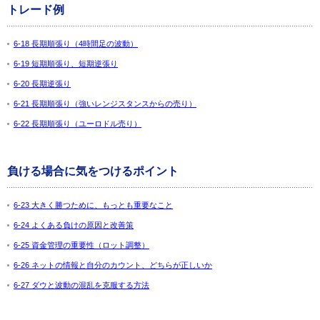
トレード例
6-18 長期順張り（4時間足の波動）
6-19 短期順張り、短期逆張り
6-20 長期逆張り
6-21 長期順張り（強いレンジスタンスからの売り）
6-22 長期順張り（ユーロドル売り）
負ける場合に気をつけるポイント
6-23 大きく勝つために、もっとも重要なこと
6-24 よくある負けの原因と改善策
6-25 資金管理の重要性（ロット調整）
6-26 ネットの情報と自分のカウント、どちらが正しいか
6-27 ダウと波動の混乱を克服する方法