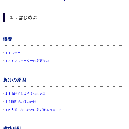
１．はじめに
概要
1-1 スタート
1-2 インジケーターは必要ない
負けの原因
1-3 負けてしまう３つの原因
1-4 時間足の使いわけ
1-5 大損しないために必ず守るべきこと
成功法則