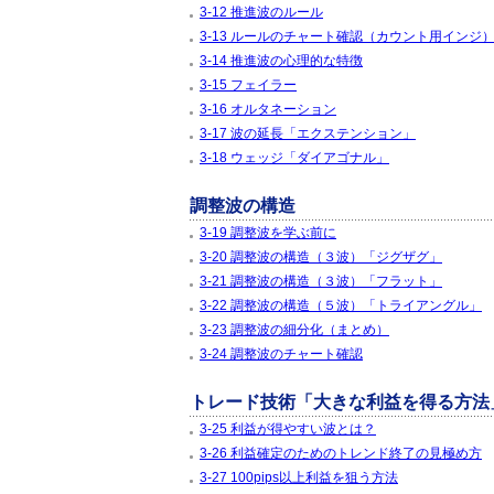
3-12 推進波のルール
3-13 ルールのチャート確認（カウント用インジ
3-14 推進波の心理的な特徴
3-15 フェイラー
3-16 オルタネーション
3-17 波の延長「エクステンション」
3-18 ウェッジ「ダイアゴナル」
調整波の構造
3-19 調整波を学ぶ前に
3-20 調整波の構造（３波）「ジグザグ」
3-21 調整波の構造（３波）「フラット」
3-22 調整波の構造（５波）「トライアングル」
3-23 調整波の細分化（まとめ）
3-24 調整波のチャート確認
トレード技術「大きな利益を得る方法
3-25 利益が得やすい波とは？
3-26 利益確定のためのトレンド終了の見極め方
3-27 100pips以上利益を狙う方法