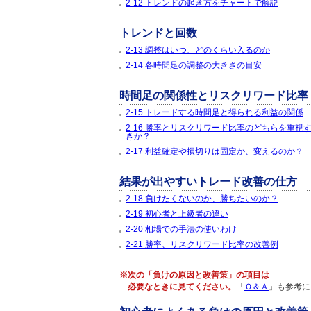
2-12 トレンドの起き方をチャートで解説
トレンドと回数
2-13 調整はいつ、どのくらい入るのか
2-14 各時間足の調整の大きさの目安
時間足の関係性とリスクリワード比率
2-15 トレードする時間足と得られる利益の関係
2-16 勝率とリスクリワード比率のどちらを重視
きか？
2-17 利益確定や損切りは固定か、変えるのか？
結果が出やすいトレード改善の仕方
2-18 負けたくないのか、勝ちたいのか？
2-19 初心者と上級者の違い
2-20 相場での手法の使いわけ
2-21 勝率、リスクリワード比率の改善例
※次の「負けの原因と改善策」の項目は
必要なときに見てください。
「
Ｑ＆Ａ
」も参考に