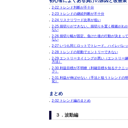
初心者によくある負けの原因と改善策
2-22 トレンド判断が不十分
2-23 トレンドの継続判断が不十分
2-24 リスクリワード比率が低い
2-25 損切りができない。損切りを置く根拠がわ
ない
2-26 損切り幅が固定。負けた後の行動が決まっ
ない
2-27 いつも同じロットでトレード。ハイレバレ
2-28 トレンドの初動でエントリーできない
2-29 エントリータイミングが悪い（エントリー
方法）
2-30 利益目標が不明瞭（利確目標を知るテクニ
ク）
2-31 利益が伸ばせない（手法と狙うトレンドの
化）
まとめ
2-32 トレンド編のまとめ
３．波動編