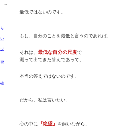
最低ではないのです。
から
もし、自分のことを最低と言うのであれば、
てい
ッジ
それは、
最低な自分の尺度
で
測って出てきた答えであって、
練習
ッ
本当の答えではないのです。
明確
だから、私は言いたい。
心の中に
『絶望』
を飼いながら、