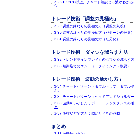
3-28 100pips以上、チャート解説と３波がわか
ジ
トレード技術「調整の見極め」
3-29 調整の終わりの見極め方（調整の規模）
3-30 調整の終わりの見極め方（パターンの把握
3-31 調整の終わりの見極め方（細分化）
トレード技術「ダマシを減らす方法」
3-32 トレンドラインブレイクのダマシを減らす
3-33 短期足でのエントリータイミング（概要）
トレード技術「波動の活かし方」
3-34 チャートパターン（ダブルトップ、ダブル
ム）
3-35 チャートパターン（ヘッドアンドショルダ
3-36 波動をいかしたサポート、レジスタンスの
方
3-37 指標などで大きく動いたときの波動
まとめ
3-38 波動編のまとめ