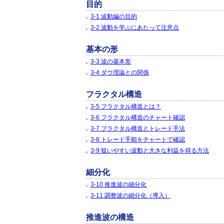
目的
3-1 波動編の目的
3-2 波動を学ぶにあたって注意点
基本の形
3-3 波の基本形
3-4 ダウ理論との関係
フラクタル構造
3-5 フラクタル構造とは？
3-6 フラクタル構造のチャート確認
3-7 フラクタル構造とトレード手法
3-8 トレード手順をチャートで確認
3-9 狙いやすい波動と大きな利益を得る方法
細分化
3-10 推進波の細分化
3-11 調整波の細分化（導入）
推進波の構造