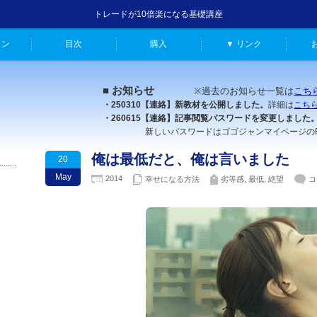
トレードが10倍楽になる基礎講座
ャン
目次
購入
▼ リンク
■ お知らせ
※過去のお知らせ一覧は
こち
・250310【連絡】新教材を公開しました。
詳細は
こち
・260615【連絡】記事閲覧パスワードを変更しました
新しいパスワードはゴゴジャンマイページのFX原
俺は最低だと、俺は言いました
20
May
2014
幸せになる方法
劣等感
,
最低
,
絶望
コ