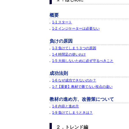
概要
1-1 スタート
1-2 インジケーターは必要ない
負けの原因
1-3 負けてしまう３つの原因
1-4 時間足の使いわけ
1-5 大損しないために必ず守るべきこと
成功法則
1-6 なぜ成功できないのか？
1-7【重要】教材で勝てない視点の違い
教材の進め方、改善策について
1-8 内容と進め方
1-9 負けてしまうときは？
２．トレンド編