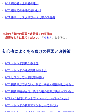
2-19 初心者と上級者の違い
2-20 相場での手法の使いわけ
2-21 勝率、リスクリワード比率の改善例
※次の「負けの原因と改善策」の項目は
必要なときに見てください。
「
Ｑ＆Ａ
」も参考に。
初心者によくある負けの原因と改善策
2-22 トレンド判断が不十分
2-23 トレンドの継続判断が不十分
2-24 リスクリワード比率が低い
2-25 損切りができない。損切りを置く根拠がわからない
2-26 損切り幅が固定。負けた後の行動が決まっていない
2-27 いつも同じロットでトレード。ハイレバレッジ
2-28 トレンドの初動でエントリーできない