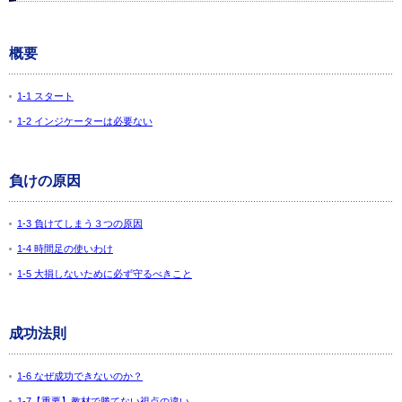
概要
1-1 スタート
1-2 インジケーターは必要ない
負けの原因
1-3 負けてしまう３つの原因
1-4 時間足の使いわけ
1-5 大損しないために必ず守るべきこと
成功法則
1-6 なぜ成功できないのか？
1-7【重要】教材で勝てない視点の違い