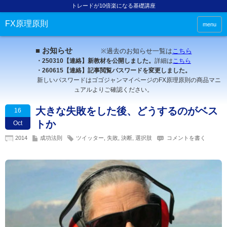
トレードが10倍楽になる基礎講座
FX原理原則
menu
■ お知らせ
※過去のお知らせ一覧は
こちら
・250310【連絡】新教材を公開しました。
詳細は
こちら
・260615【連絡】記事閲覧パスワードを変更しました。
新しいパスワードはゴゴジャンマイページのFX原理原則の商品マニ
ュアルよりご確認ください。
大きな失敗をした後、どうするのがベス
16
トか
Oct
2014
成功法則
ツイッター
,
失敗
,
決断
,
選択肢
コメントを書く