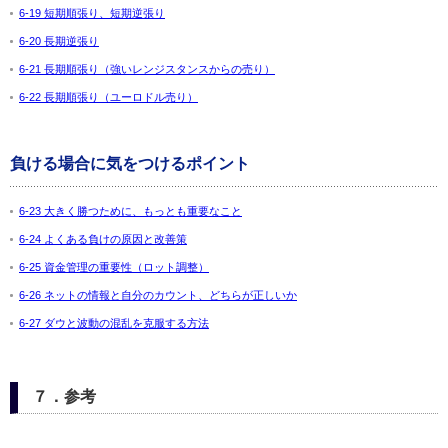
6-19 短期順張り、短期逆張り
6-20 長期逆張り
6-21 長期順張り（強いレンジスタンスからの売り）
6-22 長期順張り（ユーロドル売り）
負ける場合に気をつけるポイント
6-23 大きく勝つために、もっとも重要なこと
6-24 よくある負けの原因と改善策
6-25 資金管理の重要性（ロット調整）
6-26 ネットの情報と自分のカウント、どちらが正しいか
6-27 ダウと波動の混乱を克服する方法
７．参考