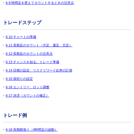
6-9 時間足を変えてカウントするときの注意点
トレードステップ
6-10 チャートの準備
6-11 長期足のカウント（月足、週足、日足）
6-12 長期足のカウントの注意点
6-13 チャンスを知る。トレード準備
6-14 目標の設定、リスクリワード比率の計算
6-15 損切りの設定
6-16 エントリー、ロット調整
6-17 決済（カウントの修正）
トレード例
6-18 長期順張り（4時間足の波動）