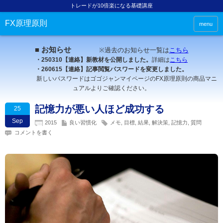
トレードが10倍楽になる基礎講座
FX原理原則
menu
■ お知らせ
※過去のお知らせ一覧は
こちら
・250310【連絡】新教材を公開しました。
詳細は
こちら
・260615【連絡】記事閲覧パスワードを変更しました。
新しいパスワードはゴゴジャンマイページのFX原理原則の商品マニ
ュアルよりご確認ください。
記憶力が悪い人ほど成功する
25
Sep
2015
良い習慣化
メモ
,
目標
,
結果
,
解決策
,
記憶力
,
質問
コメントを書く