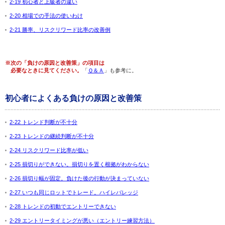
2-19 初心者と上級者の違い
2-20 相場での手法の使いわけ
2-21 勝率、リスクリワード比率の改善例
※次の「負けの原因と改善策」の項目は
必要なときに見てください。
「
Ｑ＆Ａ
」も参考に。
初心者によくある負けの原因と改善策
2-22 トレンド判断が不十分
2-23 トレンドの継続判断が不十分
2-24 リスクリワード比率が低い
2-25 損切りができない。損切りを置く根拠がわからない
2-26 損切り幅が固定。負けた後の行動が決まっていない
2-27 いつも同じロットでトレード。ハイレバレッジ
2-28 トレンドの初動でエントリーできない
2-29 エントリータイミングが悪い（エントリー練習方法）