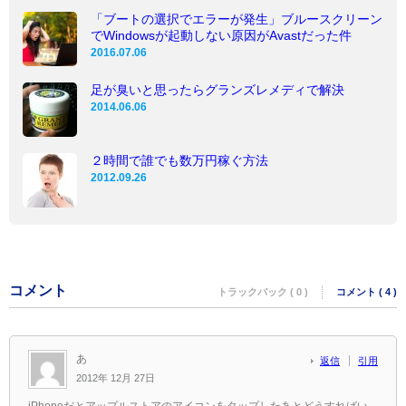
「ブートの選択でエラーが発生」ブルースクリーン
でWindowsが起動しない原因がAvastだった件
2016.07.06
足が臭いと思ったらグランズレメディで解決
2014.06.06
２時間で誰でも数万円稼ぐ方法
2012.09.26
コメント
トラックバック ( 0 )
コメント ( 4 )
あ
返信
引用
2012年 12月 27日
iPhoneだとアップルストアのアイコンをタップしたあとどうすればい