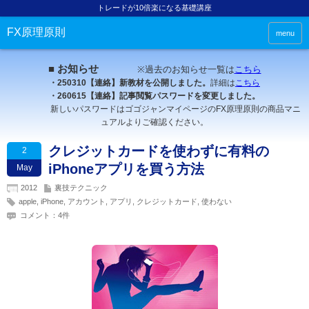
トレードが10倍楽になる基礎講座
FX原理原則
menu
■ お知らせ
※過去のお知らせ一覧は
こちら
・250310【連絡】新教材を公開しました。
詳細は
こちら
・260615【連絡】記事閲覧パスワードを変更しました。
新しいパスワードはゴゴジャンマイページのFX原理原則の商品マニ
ュアルよりご確認ください。
クレジットカードを使わずに有料の
2
iPhoneアプリを買う方法
May
2012
裏技テクニック
apple
,
iPhone
,
アカウント
,
アプリ
,
クレジットカード
,
使わない
コメント：4件