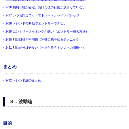
2-26 損切り幅が固定。負けた後の行動が決まっていない
2-27 いつも同じロットでトレード。ハイレバレッジ
2-28 トレンドの初動でエントリーできない
2-29 エントリータイミングが悪い（エントリー練習方法）
2-30 利益目標が不明瞭（利確目標を知るテクニック）
2-31 利益が伸ばせない（手法と狙うトレンドの明確化）
まとめ
2-32 トレンド編のまとめ
３．波動編
目的