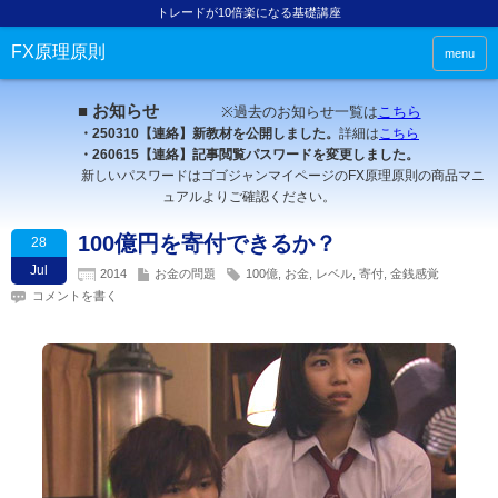
トレードが10倍楽になる基礎講座
FX原理原則
menu
■ お知らせ
※過去のお知らせ一覧は
こちら
・250310【連絡】新教材を公開しました。
詳細は
こちら
・260615【連絡】記事閲覧パスワードを変更しました。
新しいパスワードはゴゴジャンマイページのFX原理原則の商品マニ
ュアルよりご確認ください。
100億円を寄付できるか？
28
Jul
2014
お金の問題
100億
,
お金
,
レベル
,
寄付
,
金銭感覚
コメントを書く