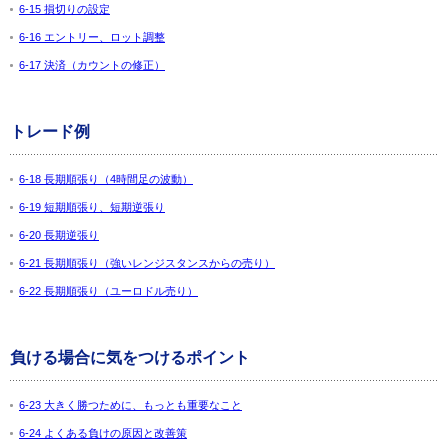
6-15 損切りの設定
6-16 エントリー、ロット調整
6-17 決済（カウントの修正）
トレード例
6-18 長期順張り（4時間足の波動）
6-19 短期順張り、短期逆張り
6-20 長期逆張り
6-21 長期順張り（強いレンジスタンスからの売り）
6-22 長期順張り（ユーロドル売り）
負ける場合に気をつけるポイント
6-23 大きく勝つために、もっとも重要なこと
6-24 よくある負けの原因と改善策