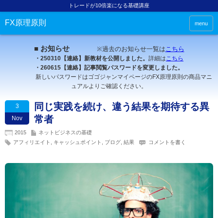
トレードが10倍楽になる基礎講座
FX原理原則
menu
■ お知らせ
※過去のお知らせ一覧は
こちら
・250310【連絡】新教材を公開しました。
詳細は
こちら
・260615【連絡】記事閲覧パスワードを変更しました。
新しいパスワードはゴゴジャンマイページのFX原理原則の商品マニ
ュアルよりご確認ください。
同じ実践を続け、違う結果を期待する異
3
常者
Nov
2015
ネットビジネスの基礎
アフィリエイト
,
キャッシュポイント
,
ブログ
,
結果
コメントを書く