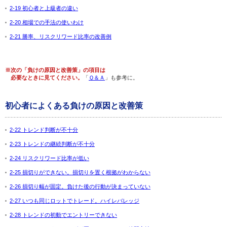
2-19 初心者と上級者の違い
2-20 相場での手法の使いわけ
2-21 勝率、リスクリワード比率の改善例
※次の「負けの原因と改善策」の項目は
必要なときに見てください。
「
Ｑ＆Ａ
」も参考に。
初心者によくある負けの原因と改善策
2-22 トレンド判断が不十分
2-23 トレンドの継続判断が不十分
2-24 リスクリワード比率が低い
2-25 損切りができない。損切りを置く根拠がわからない
2-26 損切り幅が固定。負けた後の行動が決まっていない
2-27 いつも同じロットでトレード。ハイレバレッジ
2-28 トレンドの初動でエントリーできない