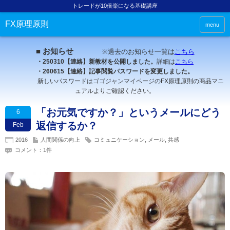
トレードが10倍楽になる基礎講座
FX原理原則
menu
■ お知らせ
※過去のお知らせ一覧は
こちら
・250310【連絡】新教材を公開しました。
詳細は
こちら
・260615【連絡】記事閲覧パスワードを変更しました。
新しいパスワードはゴゴジャンマイページのFX原理原則の商品マニ
ュアルよりご確認ください。
「お元気ですか？」というメールにどう
6
返信するか？
Feb
2016
人間関係の向上
コミュニケーション
,
メール
,
共感
コメント：1件