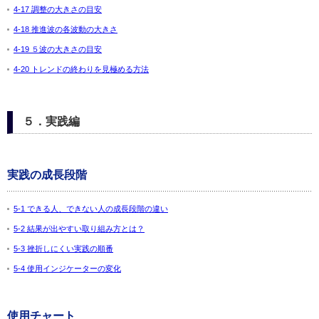
4-17 調整の大きさの目安
4-18 推進波の各波動の大きさ
4-19 ５波の大きさの目安
4-20 トレンドの終わりを見極める方法
５．実践編
実践の成長段階
5-1 できる人、できない人の成長段階の違い
5-2 結果が出やすい取り組み方とは？
5-3 挫折しにくい実践の順番
5-4 使用インジケーターの変化
使用チャート