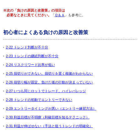
※次の「負けの原因と改善策」の項目は
必要なときに見てください。
「
Ｑ＆Ａ
」も参考に。
初心者によくある負けの原因と改善策
2-22 トレンド判断が不十分
2-23 トレンドの継続判断が不十分
2-24 リスクリワード比率が低い
2-25 損切りができない。損切りを置く根拠がわからない
2-26 損切り幅が固定。負けた後の行動が決まっていない
2-27 いつも同じロットでトレード。ハイレバレッジ
2-28 トレンドの初動でエントリーできない
2-29 エントリータイミングが悪い（エントリー練習方法）
2-30 利益目標が不明瞭（利確目標を知るテクニック）
2-31 利益が伸ばせない（手法と狙うトレンドの明確化）